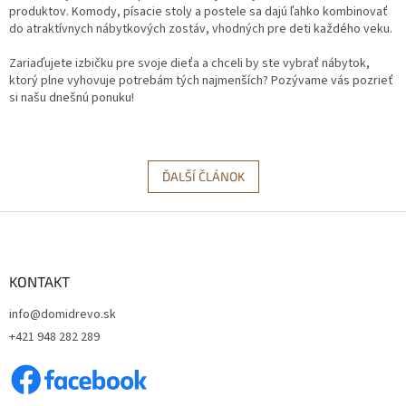
produktov. Komody, písacie stoly a postele sa dajú ľahko kombinovať
do atraktívnych nábytkových zostáv, vhodných pre deti každého veku.
Zariaďujete izbičku pre svoje dieťa a chceli by ste vybrať nábytok,
ktorý plne vyhovuje potrebám tých najmenších? Pozývame vás pozrieť
si našu dnešnú ponuku!
ĎALŠÍ ČLÁNOK
Z
á
p
ä
KONTAKT
t
info@domidrevo.sk
i
+421 948 282 289
e