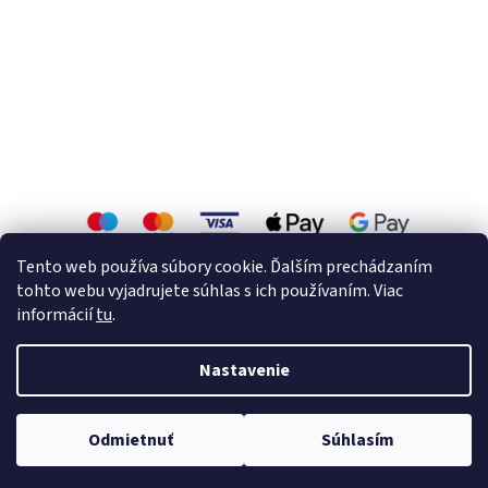
Tento web používa súbory cookie. Ďalším prechádzaním
tohto webu vyjadrujete súhlas s ich používaním. Viac
informácií
tu
.
Vytvoril Shoptet
Nastavenie
Copyright 2026
Zárubne a interiérové dvere.
. Všetky práva
Odmietnuť
Súhlasím
vyhradené.