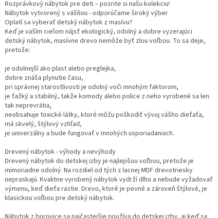
Rozprávkový nábytok pre deti – pozrite si našu kolekciu!
Nábytok vytvorený s vášňou - odporúčame široký výber
Oplatí sa vyberať detský nábytok z masívu?
Keď je vaším cieľom nájsť ekologický, odolný a dobre vyzerajúci
detský nábytok, masívne drevo nemôže byť zlou voľbou. To sa deje,
pretože:
je odolnejší ako plast alebo preglejka,
dobre znáša plynutie času,
pri správnej starostlivosti je odolný voči mnohým faktorom,
je ťažký a stabilný, takže komody alebo police z neho vyrobené sa len
tak neprevrátia,
neobsahuje toxické látky, ktoré môžu poškodiť vývoj vášho dieťaťa,
má skvelý, štýlový vzhľad,
je univerzálny a bude fungovať v mnohých usporiadaniach.
Drevený nábytok - výhody a nevýhody
Drevený nábytok do detskej izby je najlepšou voľbou, pretože je
mimoriadne odolný. Na rozdiel od tých z lacnej MDF drevotriesky
nepraskajú. Kvalitne vyrobený nábytok vydrží dlho a nebude vyžadovať
výmenu, keď dieťa rastie. Drevo, ktoré je pevné a zároveň štýlové, je
klasickou voľbou pre detský nábytok.
Nábytok z borovice sa najčastejšie používa do detskej izby, aj keď sa