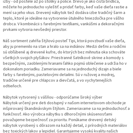
izby - od postele až po stolíky a police. Drevo je ako čistá bridlica,
môžete ho jednoducho vyleštiť a pridať farby, keď vaše dieťa rastie a
mení sa jeho vkus. Drevený nábytok tiež dodáva izbe tradičný šarm a
teplo, ktoré je ideálne na vytvorenie útulného hniezdočka pre vášho
drobca. V kombinácii s farebnými textíliami, vankúšmi a dekoračnými
prvkami vytvoria nevšedný priestor.
Náš sortiment zahŕňa štýlovú posteľ Tipi, ktorá povzbudí vaše dieťa,
aby ju premenilo na stan a hralo sa na indiánov. Medzi deťmi a rodičmi
sú obľúbené aj drevené kufre, do ktorých bez mihnutia oka schováte
všetkých svojich plyšákov. Priestranné šatníkové skrine a komody s
bezpečnými, zaoblenými hranami ľahko pojmú oblečenie a udržia ho v
dokonalom poriadku. Zameriavame sa na jednoduchý dizajn a biele
farby s farebnými, pastelovými detailmi. Sú v ružovej a modrej,
tradične určené pre chlapcov a dievčatá, a vo vychytenejších
odtieňoch.
Nábytok vytvorený s vášňou - odporúčame široký výber
Nábytok určený pre deti dostupný v našom internetovom obchode je
inšpirovaný škandinávskym štýlom. Zameriavame sa na jednoduchosť a
funkčnosť. Ako výrobca nábytku s dlhoročnými skúsenosťami
považujeme bezpečnosť za prioritu. Ponúkame drevený detský
nábytok vyrobený s dôrazom na každý detail, z prírodných materiálov
bez toxických lakov a lepidiel. Garantujeme vysokú kvalitu našich