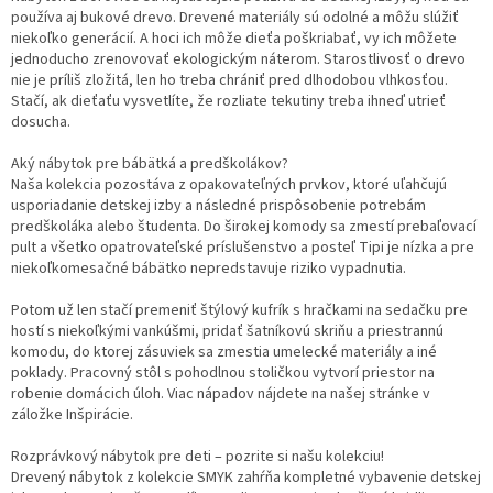
používa aj bukové drevo. Drevené materiály sú odolné a môžu slúžiť
niekoľko generácií. A hoci ich môže dieťa poškriabať, vy ich môžete
jednoducho zrenovovať ekologickým náterom. Starostlivosť o drevo
nie je príliš zložitá, len ho treba chrániť pred dlhodobou vlhkosťou.
Stačí, ak dieťaťu vysvetlíte, že rozliate tekutiny treba ihneď utrieť
dosucha.
Aký nábytok pre bábätká a predškolákov?
Naša kolekcia pozostáva z opakovateľných prvkov, ktoré uľahčujú
usporiadanie detskej izby a následné prispôsobenie potrebám
predškoláka alebo študenta. Do širokej komody sa zmestí prebaľovací
pult a všetko opatrovateľské príslušenstvo a posteľ Tipi je nízka a pre
niekoľkomesačné bábätko nepredstavuje riziko vypadnutia.
Potom už len stačí premeniť štýlový kufrík s hračkami na sedačku pre
hostí s niekoľkými vankúšmi, pridať šatníkovú skriňu a priestrannú
komodu, do ktorej zásuviek sa zmestia umelecké materiály a iné
poklady. Pracovný stôl s pohodlnou stoličkou vytvorí priestor na
robenie domácich úloh. Viac nápadov nájdete na našej stránke v
záložke Inšpirácie.
Rozprávkový nábytok pre deti – pozrite si našu kolekciu!
Drevený nábytok z kolekcie SMYK zahŕňa kompletné vybavenie detskej