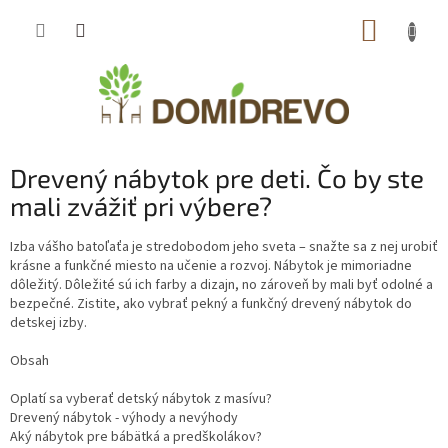
Prejsť
NÁKUP
na
obsah
KOŠÍK
Drevený nábytok pre deti. Čo by ste
mali zvážiť pri výbere?
Izba vášho batoľaťa je stredobodom jeho sveta – snažte sa z nej urobiť
krásne a funkčné miesto na učenie a rozvoj. Nábytok je mimoriadne
dôležitý. Dôležité sú ich farby a dizajn, no zároveň by mali byť odolné a
bezpečné. Zistite, ako vybrať pekný a funkčný drevený nábytok do
detskej izby.
Obsah
Oplatí sa vyberať detský nábytok z masívu?
Drevený nábytok - výhody a nevýhody
Aký nábytok pre bábätká a predškolákov?