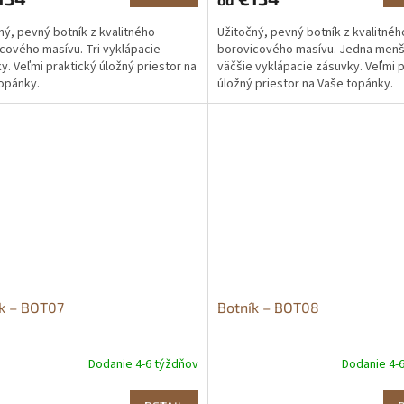
ný, pevný botník z kvalitného
Užitočný, pevný botník z kvalitnéh
cového masívu. Tri vyklápacie
borovicového masívu. Jedna menš
y. Veľmi praktický úložný priestor na
väčšie vyklápacie zásuvky. Veľmi 
opánky.
úložný priestor na Vaše topánky.
k – BOT07
Botník – BOT08
Dodanie 4-6 týždňov
Dodanie 4-