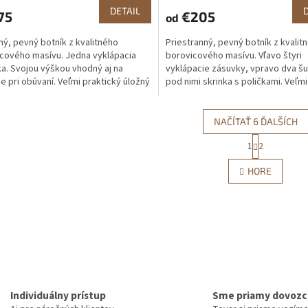
DETAIL
75
€205
od
ný, pevný botník z kvalitného
Priestranný, pevný botník z kvalit
cového masívu. Jedna vyklápacia
borovicového masívu. Vľavo štyri
a. Svojou výškou vhodný aj na
vyklápacie zásuvky, vpravo dva šuf
e pri obúvaní. Veľmi praktický úložný
pod nimi skrinka s poličkami. Veľmi
or na Vaše topánky.
praktický úložný priestor na...
NAČÍTAŤ 6 ĎALŠÍCH
S
1
2
O
t
r
v
HORE
á
l
n
á
k
d
o
a
v
c
a
i
n
e
i
e
p
r
v
Individuálny prístup
Sme priamy dovozc