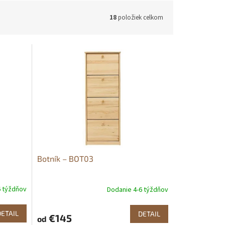
18
položiek celkom
Botník – BOT03
6 týždňov
Dodanie 4-6 týždňov
DETAIL
DETAIL
€145
od