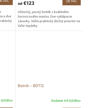
DETAIL
DETAIL
€123
od
o
Užitočný, pevný botník z kvalitného
ia a dve
borovicového masívu. Dve vyklápacie
praktický
zásuvky. Veľmi praktický úložný priestor na
Vaše topánky.
Botník – BOT12
6 týždňov
Dodanie 4-6 týždňov