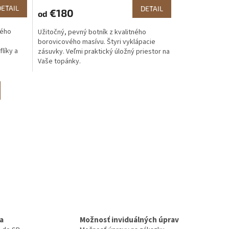
DETAIL
DETAIL
€180
od
ného
Užitočný, pevný botník z kvalitného
borovicového masívu. Štyri vyklápacie
líky a
zásuvky. Veľmi praktický úložný priestor na
Vaše topánky.
a
Možnosť inviduálných úprav