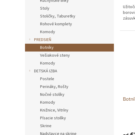
Kuchynské linky
Užitoč
Stoly
borovi
Stoličky, Taburetky
zásuvk
Rohové komplety
Komody
PREDSIEŇ
Botníky
Vešiakové steny
Komody
DETSKÁ IZBA
Postele
Perináky, Rošty
Nočné stolíky
Botn
Komody
Knižnice, Vitríny
Písacie stolíky
Skrine
Nadstavce na skrine
€
od