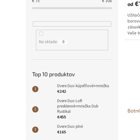
€
75
€
308
€
od
Užitoč
borovi
zásuvk
Vaše t
Na sklade
0
Top 10 produktov
Dvere Duo kúpeľňové+mriežka
€242
Dvere Duo Loft
presklenné+mriežka Dub
Botní
Rustikal
€455
Dvere Duo plné
€165