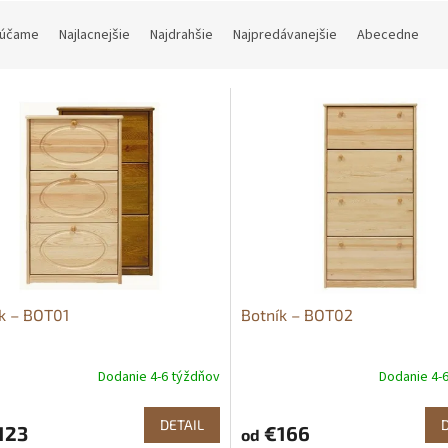
účame
Najlacnejšie
Najdrahšie
Najpredávanejšie
Abecedne
k – BOT01
Botník – BOT02
Dodanie 4-6 týždňov
Dodanie 4-
DETAIL
123
€166
od