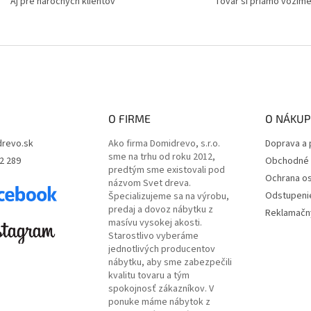
k
Aj pre náročných klientov
Tovar si priamo vozím
y
v
ý
p
i
s
u
O FIRME
O NÁKUP
revo.sk
Ako firma Domidrevo, s.r.o.
Doprava a 
sme na trhu od roku 2012,
2 289
Obchodné 
predtým sme existovali pod
Ochrana o
názvom Svet dreva.
Odstupeni
Špecializujeme sa na výrobu,
predaj a dovoz nábytku z
Reklamačný
masívu vysokej akosti.
Starostlivo vyberáme
jednotlivých producentov
nábytku, aby sme zabezpečili
kvalitu tovaru a tým
spokojnosť zákazníkov. V
ponuke máme nábytok z