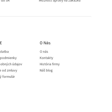
e do SR
Možnosť úpravy na zákazku
E
O Nás
platba
O nás
podmienky
Kontakty
sobných údajov
História firmy
e od zmluvy
Náš blog
 formulár