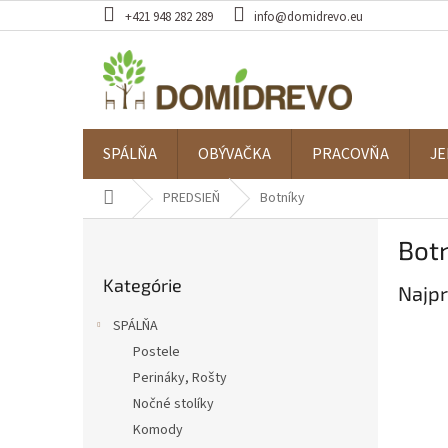
Prejsť
+421 948 282 289
info@domidrevo.eu
na
obsah
SPÁLŇA
OBÝVAČKA
PRACOVŇA
JE
Domov
PREDSIEŇ
Botníky
B
Bot
o
Preskočiť
č
Kategórie
kategórie
Najpr
n
ý
SPÁLŇA
p
Postele
a
Perináky, Rošty
n
e
Nočné stolíky
l
Komody