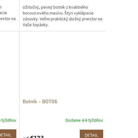
o
Užitočný, pevný botník z kvalitného
acie
borovicového masívu. Štyri vyklápacie
iestor na
zásuvky. Veľmi praktický úložný priestor na
Vaše topánky.
Botník – BOT06
6 týždňov
Dodanie 4-6 týždňov
DETAIL
DETAIL
€123