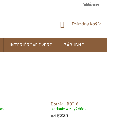
Prihlásenie
NÁKUPNÝ
Prázdny košík
KOŠÍK
INTERIÉROVÉ DVERE
ZÁRUBNE
Botník – BOT16
ňov
Dodanie 4-6 týždňov
€227
od