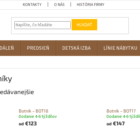
KONTAKTY
O NÁS
HISTÓRIA FIRMY
HĽADAŤ
DÁLEŇ
PREDSIEŇ
DETSKÁ IZBA
LÍNIE NÁBYTKU
níky
edávanejšie
Botník – BOT18
Botník – BOT17
Dodanie 4-6 týždňov
Dodanie 4-6 týžd
€123
€147
od
od