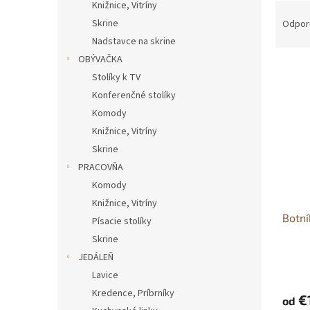
Knižnice, Vitríny
R
a
Skrine
Odpor
d
Nadstavce na skrine
e
OBÝVAČKA
V
n
Stolíky k TV
ý
i
Konferenčné stolíky
p
e
i
p
Komody
s
r
Knižnice, Vitríny
p
o
Skrine
r
d
PRACOVŇA
o
u
Komody
d
k
Knižnice, Vitríny
u
t
Botní
k
o
Písacie stolíky
t
v
Skrine
o
JEDÁLEŇ
v
Lavice
Kredence, Príbrníky
€
od