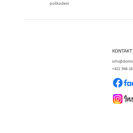
poškodení
Z
á
p
ä
t
KONTAKT
i
e
info@domid
+421 948 28