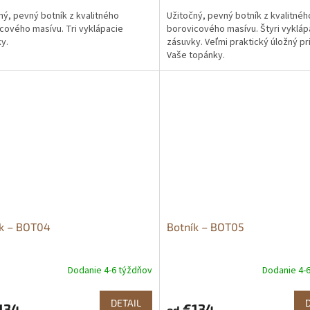
ný, pevný botník z kvalitného
Užitočný, pevný botník z kvalitnéh
cového masívu. Tri vyklápacie
borovicového masívu. Štyri vykláp
y.
zásuvky. Veľmi praktický úložný pr
Vaše topánky.
ík – BOT04
Botník – BOT05
Dodanie 4-6 týždňov
Dodanie 4-
DETAIL
134
€134
od