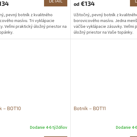
DETAIL
134
€134
od
ný, pevný botník z kvalitného
Užitočný, pevný botník z kvalitnéh
cového masívu. Tri vyklápacie
borovicového masívu. Jedna menš
y. Veľmi praktický úložný priestor na
väčšie vyklápacie zásuvky. Veľmi 
opánky.
úložný priestor na Vaše topánky.
k – BOT10
Botník – BOT11
Dodanie 4-6 týždňov
Dodanie 4-