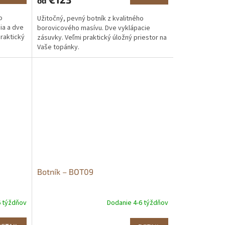
od
o
Užitočný, pevný botník z kvalitného
ia a dve
borovicového masívu. Dve vyklápacie
praktický
zásuvky. Veľmi praktický úložný priestor na
Vaše topánky.
Botník – BOT09
6 týždňov
Dodanie 4-6 týždňov