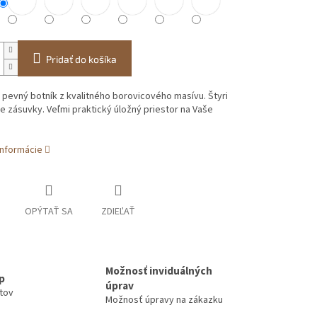
Pridať do košíka
 pevný botník z kvalitného borovicového masívu. Štyri
e zásuvky. Veľmi praktický úložný priestor na Vaše
informácie
OPÝTAŤ SA
ZDIEĽAŤ
Možnosť inviduálných
up
úprav
ntov
Možnosť úpravy na zákazku