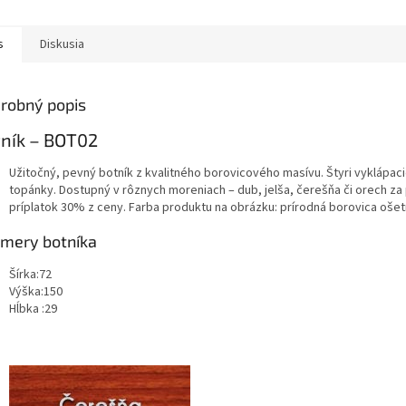
s
Diskusia
robný popis
ník – BOT02
Užitočný, pevný botník z kvalitného borovicového masívu. Štyri vyklápac
topánky. Dostupný v rôznych moreniach – dub, jelša, čerešňa či orech za
príplatok 30% z ceny. Farba produktu na obrázku: prírodná borovica oš
mery botníka
Šírka:72
Výška:150
Hĺbka :29