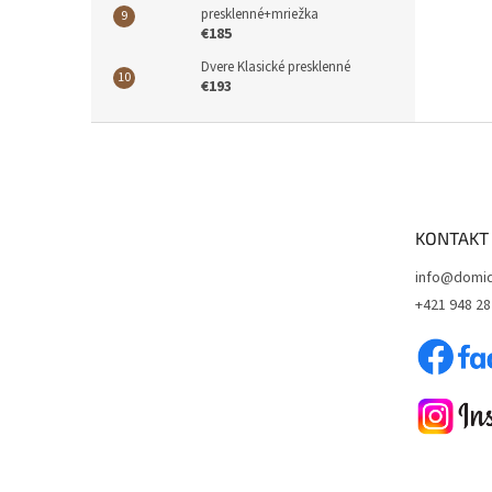
presklenné+mriežka
€185
Dvere Klasické presklenné
€193
Z
á
p
ä
t
KONTAKT
i
e
info@domid
+421 948 28