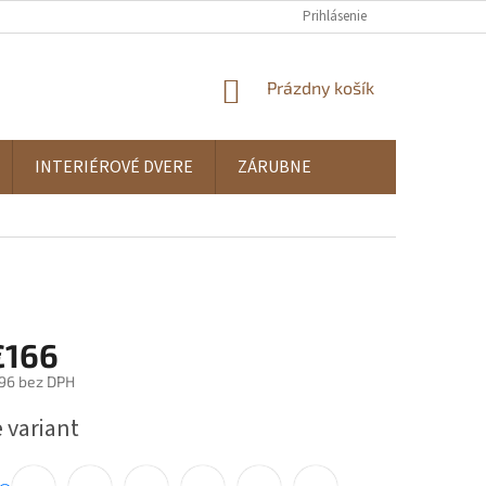
Prihlásenie
NÁKUPNÝ
Prázdny košík
KOŠÍK
INTERIÉROVÉ DVERE
ZÁRUBNE
€166
96
bez DPH
ová
 variant