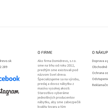
O FIRME
O NÁKUP
revo.sk
Ako firma Domidrevo, s.r.o.
Doprava a 
sme na trhu od roku 2012,
2 289
Obchodné 
predtým sme existovali pod
Ochrana o
názvom Svet dreva.
Odstupeni
Špecializujeme sa na výrobu,
predaj a dovoz nábytku z
Reklamačný
masívu vysokej akosti.
Starostlivo vyberáme
jednotlivých producentov
nábytku, aby sme zabezpečili
kvalitu tovaru a tým