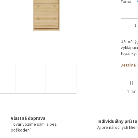
Farba
Užitočný,
vyklápaci
topánky.
Detailné 
TLAČ
Vlastná doprava
Individuálny príst
Tovar vozíme sami a bez
Aj pre náročných klie
poškodení