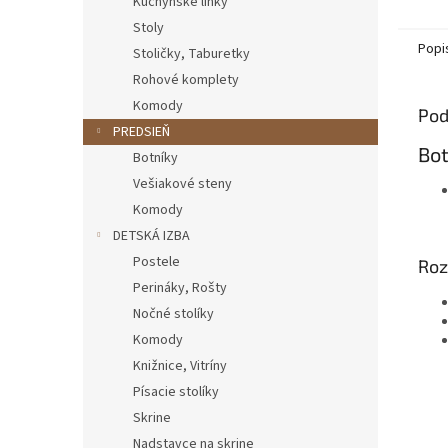
Kuchynské linky
Stoly
Popi
Stoličky, Taburetky
Rohové komplety
Komody
Pod
PREDSIEŇ
Bot
Botníky
Vešiakové steny
Komody
DETSKÁ IZBA
Postele
Roz
Perináky, Rošty
Nočné stolíky
Komody
Knižnice, Vitríny
Písacie stolíky
Skrine
Nadstavce na skrine