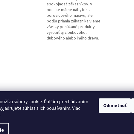
spokojnosť zákazníkov. V
ponuke máme nábytok z
borovicového masívu, ale
podľa priania zákazníka vieme
všetky ponúkané produkty
vyrobiť aj z bukového,
dubového alebo iného dreva.
oužíva súbory cookie. Ďalším prechádzaním
Odmietnuť
yjadrujete súhlas s ich používaním. Viac
u
.
ie
ráva vyhradené.