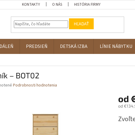
KONTAKTY
O NÁS
HISTÓRIA FIRMY
HĽADAŤ
DÁLEŇ
PREDSIEŇ
DETSKÁ IZBA
LÍNIE NÁBYTKU
ník – BOT02
né
notené
Podrobnosti hodnotenia
nie
od
u
od
€134,
Jednotk
Zvoľte
cena:
iek.