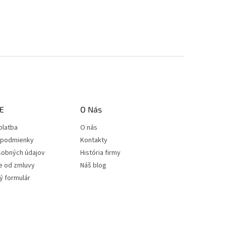
E
O Nás
platba
O nás
podmienky
Kontakty
sobných údajov
História firmy
e od zmluvy
Náš blog
 formulár