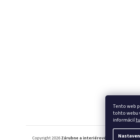
Tento web p
tohto webu v
informácií
t
Nastaven
Copyright 2026
Zárubne a interiérové dvere.
. Všetky p