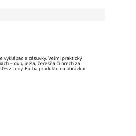
e vyklápacie zásuvky. Veľmi praktický
ch – dub, jelša, čerešňa či orech za
30% z ceny. Farba produktu na obrázku: