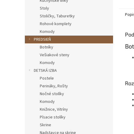
Kuchynské linky
Stoly
Popi
Stoličky, Taburetky
Rohové komplety
Komody
Pod
PREDSIEŇ
Bot
Botníky
Vešiakové steny
Komody
DETSKÁ IZBA
Postele
Roz
Perináky, Rošty
Nočné stolíky
Komody
Knižnice, Vitríny
Písacie stolíky
Skrine
Nadstavce na skrine