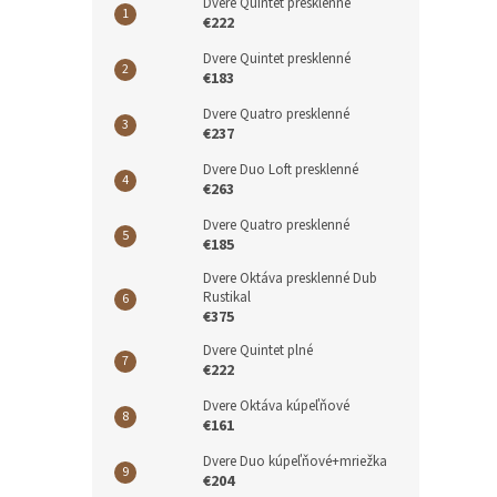
Dvere Quintet presklenné
€222
Dvere Quintet presklenné
€183
Dvere Quatro presklenné
€237
Dvere Duo Loft presklenné
€263
Dvere Quatro presklenné
€185
Dvere Oktáva presklenné Dub
Rustikal
€375
Dvere Quintet plné
€222
Dvere Oktáva kúpeľňové
€161
Dvere Duo kúpeľňové+mriežka
€204