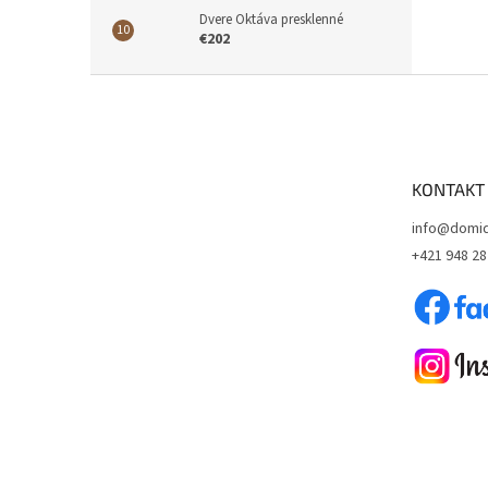
Dvere Oktáva presklenné
€202
Z
á
p
ä
t
KONTAKT
i
e
info@domid
+421 948 28