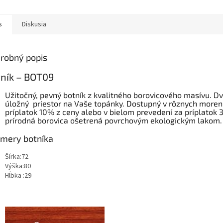
s
Diskusia
robný popis
ník – BOT09
Užitočný, pevný botník z kvalitného borovicového masívu. Dv
úložný priestor na Vaše topánky. Dostupný v rôznych morenia
príplatok 10% z ceny alebo v bielom prevedení za príplatok 
prírodná borovica ošetrená povrchovým ekologickým lakom.
mery botníka
Šírka:72
Výška:80
Hĺbka :29