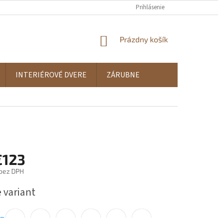
Prihlásenie
NÁKUPNÝ
Prázdny košík
KOŠÍK
INTERIÉROVÉ DVERE
ZÁRUBNE
€123
bez DPH
ová
 variant