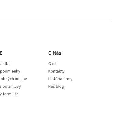
E
O Nás
platba
O nás
podmienky
Kontakty
sobných údajov
História firmy
e od zmluvy
Náš blog
 formulár