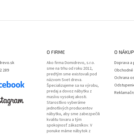
O FIRME
O NÁKUP
revo.sk
Ako firma Domidrevo, s.r.o.
Doprava a 
sme na trhu od roku 2012,
2 289
Obchodné 
predtým sme existovali pod
Ochrana o
názvom Svet dreva.
Odstupeni
Špecializujeme sa na výrobu,
predaj a dovoz nábytku z
Reklamačný
masívu vysokej akosti.
Starostlivo vyberáme
jednotlivých producentov
nábytku, aby sme zabezpečili
kvalitu tovaru a tým
spokojnosť zákazníkov. V
ponuke máme nábytok z