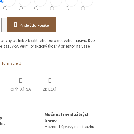
Pridať do košíka
 pevný botník z kvalitného borovicového masívu. Dve
e zásuvky. Veľmi praktický úložný priestor na Vaše
informácie
OPÝTAŤ SA
ZDIEĽAŤ
Možnosť inviduálných
up
úprav
ntov
Možnosť úpravy na zákazku