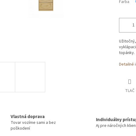
Farba
Užitočný,
vyklápaci
topánky.
Detailné 
TLAČ
Vlastná doprava
Individuálny príst
Tovar vozíme sami a bez
Aj pre náročných klie
poškodení