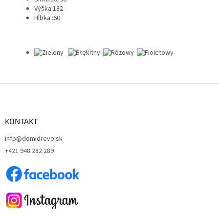
Výška:182
Hĺbka :60
Z
á
p
ä
KONTAKT
t
info@domidrevo.sk
i
+421 948 282 289
e