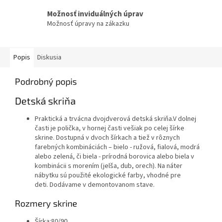
Možnosť inviduálných úprav
Možnosť úpravy na zákazku
Popis
Diskusia
Podrobný popis
Detská skriňa
Praktická a trvácna dvojdverová detská skriňa.V dolnej
časti je polička, v hornej časti vešiak po celej šírke
skrine. Dostupná v dvoch šírkach a tiež v rôznych
farebných kombináciách – bielo - ružová, fialová, modrá
alebo zelená, či biela - prírodná borovica alebo biela v
kombinácii s morením (jelša, dub, orech). Na náter
nábytku sú použité ekologické farby, vhodné pre
deti. Dodávame v demontovanom stave.
Rozmery skrine
Šírka:80/90