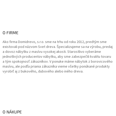
O FIRME
Ako firma Domidrevo, s.r.o. sme na trhu od roku 2012, predtým sme
existovali pod názvom Svet dreva. Špecializujeme sa na výrobu, predaj
a dovoz nábytku z masívu vysokej akosti. Starostlivo vyberáme
jednotlivých producentov nábytku, aby sme zabezpečili kvalitu tovaru
a tým spokojnosť zákazníkov. V ponuke máme nábytok z borovicového
masívu, ale podľa priania zákazníka vieme všetky ponúkané produkty
vyrobiť aj z bukového, dubového alebo iného dreva.
O NÁKUPE