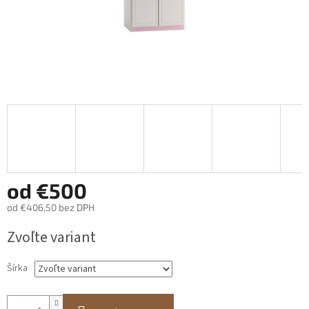
od
€500
od
€406,50
bez DPH
Jednotková
Zvoľte variant
cena:
Šírka