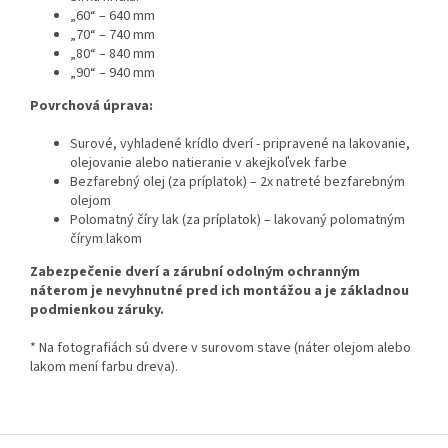
„60“ – 640 mm
„70“ – 740 mm
„80“ – 840 mm
„90“ – 940 mm
Povrchová úprava:
Surové, vyhladené krídlo dverí - pripravené na lakovanie,
olejovanie alebo natieranie v akejkoľvek farbe
Bezfarebný olej (za príplatok) – 2x natreté bezfarebným
olejom
Polomatný číry lak (za príplatok) – lakovaný polomatným
čírym lakom
Zabezpečenie dverí a zárubní odolným ochranným
náterom je nevyhnutné pred ich montážou a je základnou
podmienkou záruky.
* Na fotografiách sú dvere v surovom stave (náter olejom alebo
lakom mení farbu dreva).
Z