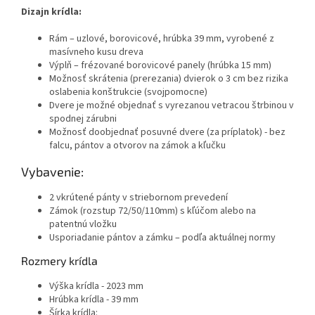
Dizajn krídla:
Rám – uzlové, borovicové, hrúbka 39 mm, vyrobené z
masívneho kusu dreva
Výplň – frézované borovicové panely (hrúbka 15 mm)
Možnosť skrátenia (prerezania) dvierok o 3 cm bez rizika
oslabenia konštrukcie (svojpomocne)
Dvere je možné objednať s vyrezanou vetracou štrbinou v
spodnej zárubni
Možnosť doobjednať posuvné dvere (za príplatok) - bez
falcu, pántov a otvorov na zámok a kľučku
Vybavenie:
2 vkrútené pánty v striebornom prevedení
Zámok (rozstup 72/50/110mm) s kľúčom alebo na
patentnú vložku
Usporiadanie pántov a zámku – podľa aktuálnej normy
Rozmery krídla
Výška krídla - 2023 mm
Hrúbka krídla - 39 mm
Šírka krídla: