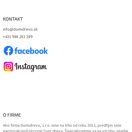
á
p
ä
KONTAKT
t
info@domidrevo.sk
i
+421 948 282 289
e
O FIRME
Ako firma Domidrevo, s.r.o. sme na trhu od roku 2012, predtým sme
existovali pod názvom Svet dreva. Špecializujeme sa na výrobu, predaj