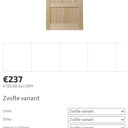
€237
€192,68
bez DPH
Jednotková
Zvoľte variant
cena:
Smer
Šírka
Vetracia štrbina