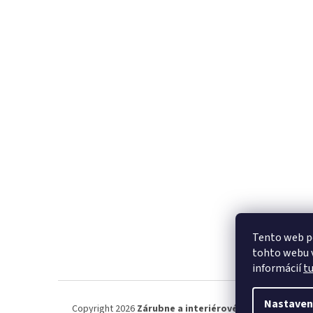
Tento web p
tohto webu v
informácií
t
Nastaven
Copyright 2026
Zárubne a interiérové dvere.
. Všetky p