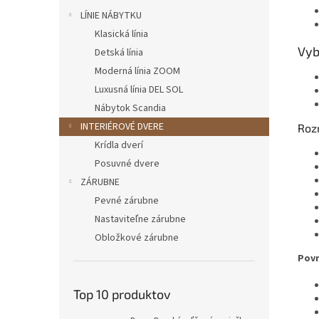
LÍNIE NÁBYTKU
Klasická línia
Vyb
Detská línia
Moderná línia ZOOM
Luxusná línia DEL SOL
Nábytok Scandia
INTERIÉROVÉ DVERE
Roz
Krídla dverí
Posuvné dvere
ZÁRUBNE
Pevné zárubne
Nastaviteľne zárubne
Obložkové zárubne
Povr
Top 10 produktov