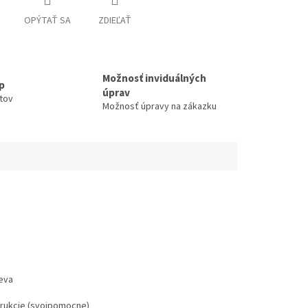
OPÝTAŤ SA
ZDIEĽAŤ
Možnosť inviduálných
up
úprav
ntov
Možnosť úpravy na zákazku
eva
štrukcie (svojpomocne)