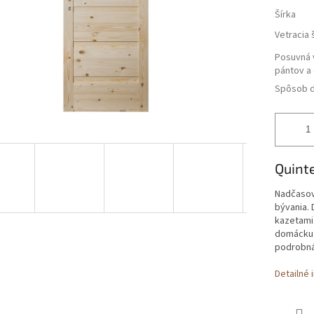
Šírka
Vetracia 
Posuvná v
pántov a
Spôsob d
Quinte
Nadčasový
bývania.
kazetami
domácku a
podrobná 
Detailné 