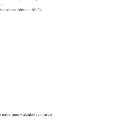
ni
otvorov na zámok a kľučku
o natieranie v akejkoľvek farbe