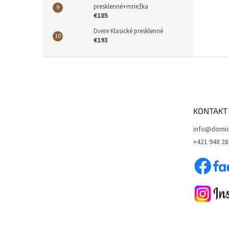
presklenné+mriežka
€185
Dvere Klasické presklenné
€193
Z
á
p
ä
t
KONTAKT
i
e
info@domid
+421 948 28