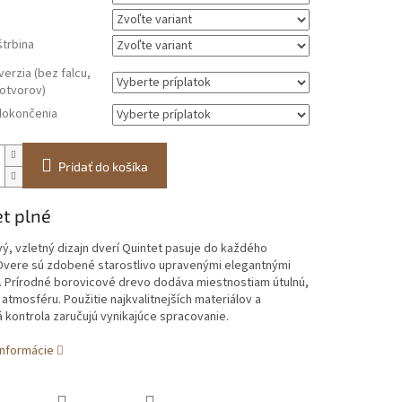
štrbina
erzia (bez falcu,
 otvorov)
okončenia
Pridať do košíka
t plné
, vzletný dizajn dverí Quintet pasuje do každého
 Dvere sú zdobené starostlivo upravenými elegantnými
. Prírodné borovicové drevo dodáva miestnostiam útulnú,
tmosféru. Použitie najkvalitnejších materiálov a
kontrola zaručujú vynikajúce spracovanie.
informácie