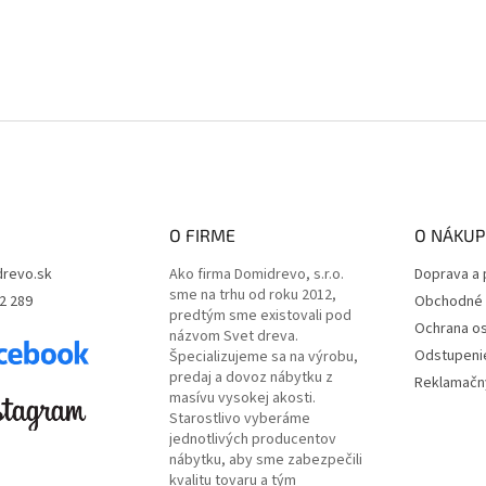
O FIRME
O NÁKUP
revo.sk
Ako firma Domidrevo, s.r.o.
Doprava a 
sme na trhu od roku 2012,
2 289
Obchodné 
predtým sme existovali pod
Ochrana o
názvom Svet dreva.
Odstupeni
Špecializujeme sa na výrobu,
predaj a dovoz nábytku z
Reklamačný
masívu vysokej akosti.
Starostlivo vyberáme
jednotlivých producentov
nábytku, aby sme zabezpečili
kvalitu tovaru a tým