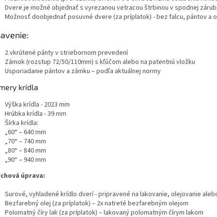
Dvere je možné objednať s vyrezanou vetracou štrbinou v spodnej zárub
Možnosť doobjednať posuvné dvere (za príplatok) - bez falcu, pántov a 
avenie:
2 vkrútené pánty v striebornom prevedení
Zámok (rozstup 72/50/110mm) s kľúčom alebo na patentnú vložku
Usporiadanie pántov a zámku – podľa aktuálnej normy
mery krídla
Výška krídla - 2023 mm
Hrúbka krídla - 39 mm
Šírka krídla:
„60“ – 640 mm
„70“ – 740 mm
„80“ – 840 mm
„90“ – 940 mm
chová úprava:
Surové, vyhladené krídlo dverí - pripravené na lakovanie, olejovanie aleb
Bezfarebný olej (za príplatok) – 2x natreté bezfarebným olejom
Polomatný číry lak (za príplatok) – lakovaný polomatným čírym lakom