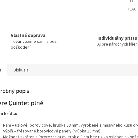
TLAČ
Vlastná doprava
Individuálny príst
Tovar vozíme sami a bez
Aj pre náročných klie
poškodení
s
Diskusia
robný popis
re Quintet plné
jn krídla:
Rám – uzlové, borovicové, hrúbka 39 mm, vyrobené z masívneho kusu dr
Výplň – frézované borovicové panely (hrúbka 15 mm)
Možnosť skrátenia (prerezania) dvierok o 3 cm bez rizika oslabenia kon