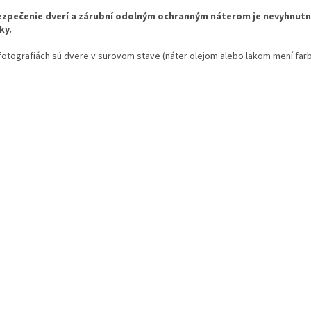
zpečenie dverí a zárubní odolným ochranným náterom je nevyhnutn
ky.
 fotografiách sú dvere v surovom stave (náter olejom alebo lakom mení farb