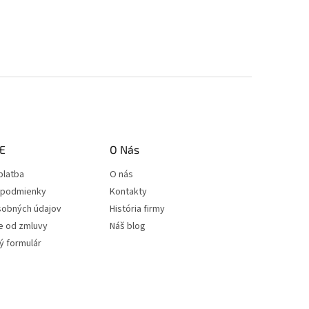
E
O Nás
platba
O nás
podmienky
Kontakty
sobných údajov
História firmy
e od zmluvy
Náš blog
 formulár