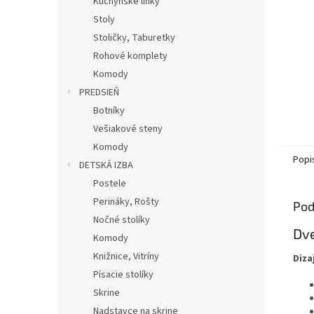
Kuchynské linky
Stoly
Stoličky, Taburetky
Rohové komplety
Komody
PREDSIEŇ
Botníky
Vešiakové steny
Komody
Popi
DETSKÁ IZBA
Postele
Perináky, Rošty
Pod
Nočné stolíky
Dve
Komody
Knižnice, Vitríny
Diza
Písacie stolíky
Skrine
Nadstavce na skrine