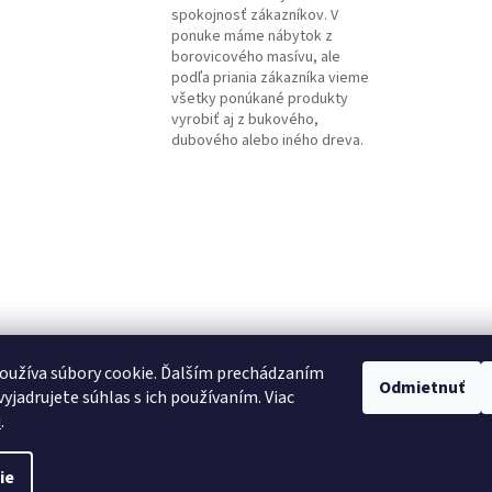
spokojnosť zákazníkov. V
ponuke máme nábytok z
borovicového masívu, ale
podľa priania zákazníka vieme
všetky ponúkané produkty
vyrobiť aj z bukového,
dubového alebo iného dreva.
oužíva súbory cookie. Ďalším prechádzaním
Odmietnuť
yjadrujete súhlas s ich používaním. Viac
u
.
ie
ráva vyhradené.