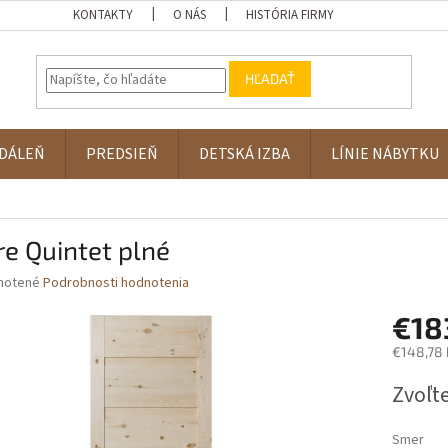
KONTAKTY
O NÁS
HISTÓRIA FIRMY
HĽADAŤ
DÁLEŇ
PREDSIEŇ
DETSKÁ IZBA
LÍNIE NÁBYTKU
e Quintet plné
né
notené
Podrobnosti hodnotenia
nie
€18
u
€148,78
Jednotk
Zvoľte
cena:
iek.
Smer