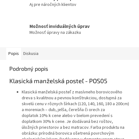
Aj pre náročných klientov
Možnosť inviduálných úprav
Možnosť úpravy na zákazku
Popis
Diskusia
Podrobný popis
Klasická manželská posteľ - POS05
Klasická manželská posteľ z masívneho borovicového
dreva s kvalitnou a pevnou konštrukciou, dostupná za
skvelú cenu v rôznych šírkach (120, 140, 160, 180 a 200cm)
a moreniach – dub, jelša, čerešňa či orech za
doplatok 10% k cene alebo v bielom prevedení s
doplatkom 30% k cene. Je dodávaná bez roštov,
úložných priestorov a bez matracov. Farba produktu na
obrázku: prírodná borovica ošetrená povrchovým