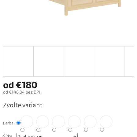
od
€180
od
€146,34
bez DPH
Jednotková
Zvoľte variant
cena:
Farba
Šírka