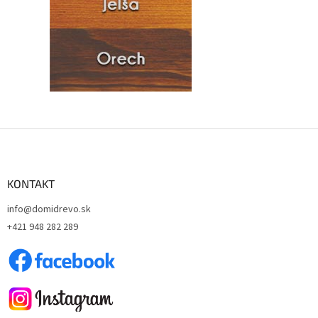
Z
á
p
ä
KONTAKT
t
info@domidrevo.sk
i
+421 948 282 289
e