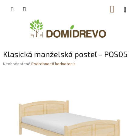
Prejsť
NÁKUP
na
obsah
KOŠÍK
Klasická manželská posteľ - POS05
Priemerné
Neohodnotené
Podrobnosti hodnotenia
hodnotenie
produktu
je
0,0
z
5
hviezdičiek.