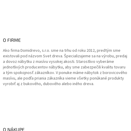
O FIRME
Ako firma Domidrevo, s.r.o. sme na trhu od roku 2012, predtým sme
existovali pod názvom Svet dreva. Špecializujeme sa na výrobu, predaj
a dovoz nábytku z masívu vysokej akosti. Starostlivo vyberáme
jednotlivých producentov nábytku, aby sme zabezpečili kvalitu tovaru
a tým spokojnosť zákazníkov. V ponuke máme nábytok z borovicového
masívu, ale podľa priania zákazníka vieme všetky ponúkané produkty
vyrobiť aj z bukového, dubového alebo iného dreva.
O NÁKUPE