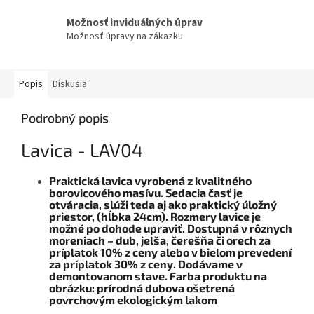
Možnosť inviduálných úprav
Možnosť úpravy na zákazku
Popis
Diskusia
Podrobný popis
Lavica - LAV04
Praktická lavica vyrobená z kvalitného
borovicového masívu. Sedacia časť je
otváracia, slúži teda aj ako praktický úložný
priestor, (hĺbka 24cm). Rozmery lavice je
možné po dohode upraviť. Dostupná v rôznych
moreniach – dub, jelša, čerešňa či orech za
príplatok 10% z ceny alebo v bielom prevedení
za príplatok 30% z ceny. Dodávame v
demontovanom stave. Farba produktu na
obrázku: prírodná dubova ošetrená
povrchovým ekologickým lakom