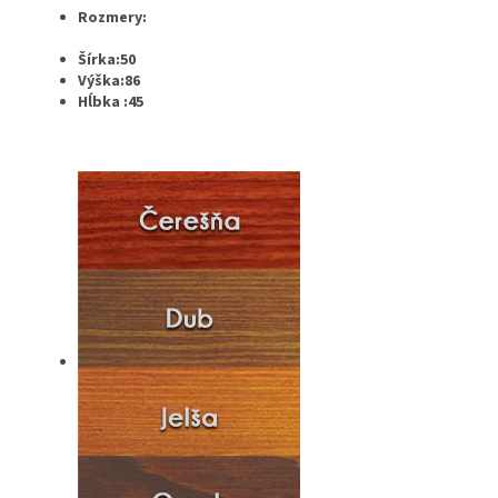
Rozmery:
Šírka:50
Výška:86
Hĺbka
:45