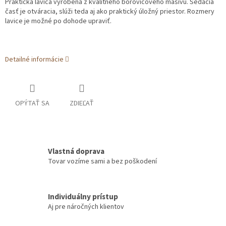
Praktická lavica vyrobená z kvalitného borovicového masívu. Sedacia
časť je otváracia, slúži teda aj ako praktický úložný priestor. Rozmery
lavice je možné po dohode upraviť.
Detailné informácie
OPÝTAŤ SA
ZDIEĽAŤ
Vlastná doprava
Tovar vozíme sami a bez poškodení
Individuálny prístup
Aj pre náročných klientov