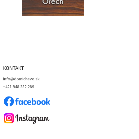
Z
á
p
ä
KONTAKT
t
info@domidrevo.sk
i
+421 948 282 289
e