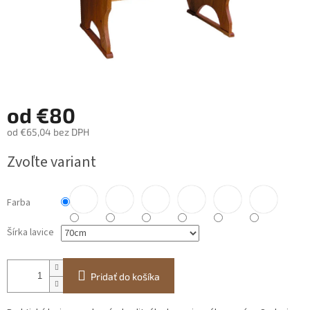
od
€80
od
€65,04
bez DPH
Jednotková
Zvoľte variant
cena:
Farba
Šírka lavice
Pridať do košíka