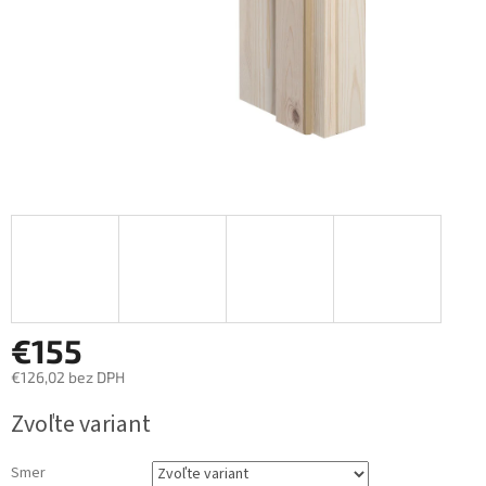
€155
€126,02
bez DPH
Jednotková
Zvoľte variant
cena:
Smer