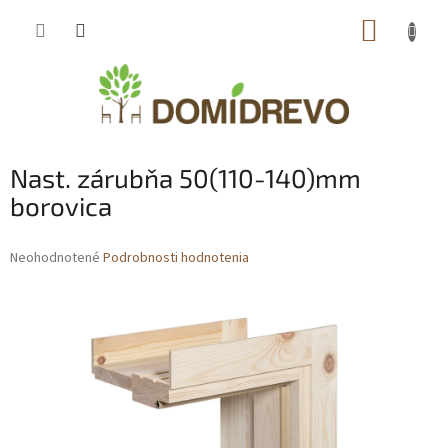
Prejsť
NÁKUP
na
obsah
KOŠÍK
Nast. zárubňa 50(110-140)mm
borovica
Priemerné
Neohodnotené
Podrobnosti hodnotenia
hodnotenie
produktu
je
0,0
z
5
hviezdičiek.