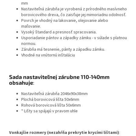
mm
Nastaviteľná zárubňa je vyrobená z prírodného masívneho
borovicového dreva, čo zaisťuje jej mimoriadnu odolnosť.
Povrch je vhodný na lakovanie, olejovanie alebo
maľovanie.
Vysoký štandard a presnosť spracovania.
Usporiadanie pántov a západky zámku - v súlade s platnou
normou.
Zárubňa má tesnenie, pánty a západku zámku.
Vhodné na vnútornú inštaláciu
Sada nastaviteľnej zárubne 110-140mm
obsahuje
:
Nastaviteľná zárubňa 2046x90x38mm
Plochá borovicová lišta 50x6mm
Rohová borovicová lišta 50x6mm
* Lišty sa spájajú v pravom uhle
Vonkajšie rozmery (nezahŕňa prekrytie krycími lištami)
: