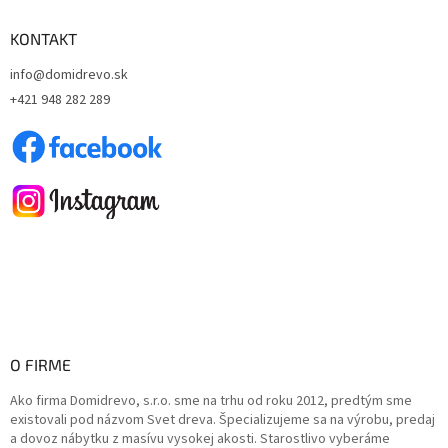
p
ä
KONTAKT
t
info@domidrevo.sk
i
+421 948 282 289
e
O FIRME
Ako firma Domidrevo, s.r.o. sme na trhu od roku 2012, predtým sme
existovali pod názvom Svet dreva. Špecializujeme sa na výrobu, predaj
a dovoz nábytku z masívu vysokej akosti. Starostlivo vyberáme