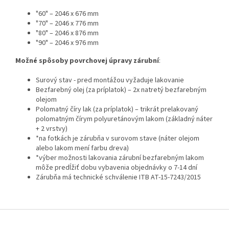
"60" – 2046 x 676 mm
"70" – 2046 x 776 mm
"80" – 2046 x 876 mm
"90" – 2046 x 976 mm
Možné spôsoby povrchovej úpravy zárubní
:
Surový stav - pred montážou vyžaduje lakovanie
Bezfarebný olej (za príplatok) – 2x natretý bezfarebným
olejom
Polomatný číry lak (za príplatok) – trikrát prelakovaný
polomatným čírym polyuretánovým lakom (základný náter
+ 2 vrstvy)
*na fotkách je zárubňa v surovom stave (náter olejom
alebo lakom mení farbu dreva)
*výber možnosti lakovania zárubní bezfarebným lakom
môže predĺžiť dobu vybavenia objednávky o 7-14 dní
Zárubňa má technické schválenie ITB AT-15-7243/2015
Z
á