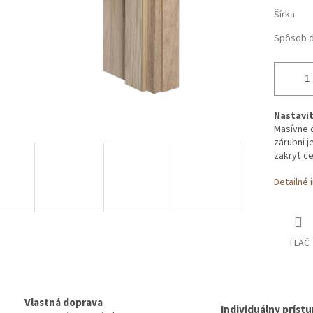
Šírka
Spôsob d
Nastavi
Masívne 
zárubni j
zakryť ce
Detailné 
TLAČ
Vlastná doprava
Individuálny príst