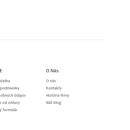
E
O Nás
platba
O nás
podmienky
Kontakty
sobných údajov
História firmy
e od zmluvy
Náš blog
 formulár