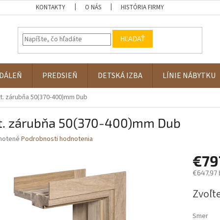
KONTAKTY
O NÁS
HISTÓRIA FIRMY
HĽADAŤ
DÁLEŇ
PREDSIEŇ
DETSKÁ IZBA
LÍNIE NÁBYTKU
t. zárubňa 50(370-400)mm Dub
t. zárubňa 50(370-400)mm Dub
né
notené
Podrobnosti hodnotenia
nie
€79
u
€647,97
Jednotk
Zvoľte
cena:
iek.
Smer