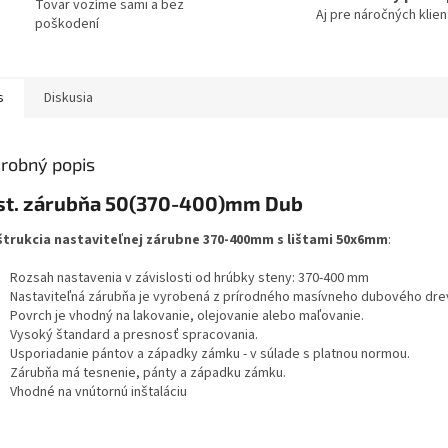
Tovar vozíme sami a bez
Aj pre náročných klie
poškodení
s
Diskusia
robný popis
st. zárubňa 50(370-400)mm Dub
trukcia nastaviteľnej zárubne 370-400mm s lištami 50x6mm
:
Rozsah nastavenia v závislosti od hrúbky steny: 370-400 mm
Nastaviteľná zárubňa je vyrobená z prírodného masívneho dubového dreva
Povrch je vhodný na lakovanie, olejovanie alebo maľovanie.
Vysoký štandard a presnosť spracovania.
Usporiadanie pántov a západky zámku - v súlade s platnou normou.
Zárubňa má tesnenie, pánty a západku zámku.
Vhodné na vnútornú inštaláciu