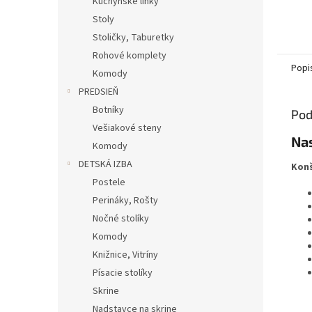
Kuchynské linky
Stoly
Stoličky, Taburetky
Rohové komplety
Popi
Komody
PREDSIEŇ
Botníky
Pod
Vešiakové steny
Na
Komody
DETSKÁ IZBA
Konš
Postele
Perináky, Rošty
Nočné stolíky
Komody
Knižnice, Vitríny
Písacie stolíky
Skrine
Nadstavce na skrine