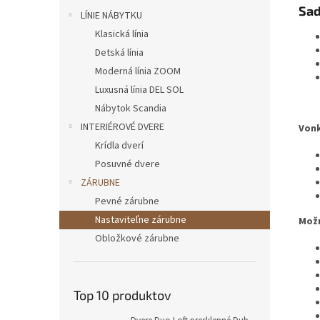
Sad
LÍNIE NÁBYTKU
Klasická línia
Detská línia
Moderná línia ZOOM
Luxusná línia DEL SOL
Nábytok Scandia
INTERIÉROVÉ DVERE
Vonk
Krídla dverí
Posuvné dvere
ZÁRUBNE
Pevné zárubne
Nastaviteľne zárubne
Možn
Obložkové zárubne
Top 10 produktov