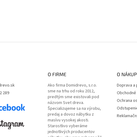
O FIRME
O NÁKUP
revo.sk
Ako firma Domidrevo, s.r.o.
Doprava a 
sme na trhu od roku 2012,
2 289
Obchodné 
predtým sme existovali pod
Ochrana o
názvom Svet dreva.
Odstupeni
Špecializujeme sa na výrobu,
predaj a dovoz nábytku z
Reklamačný
masívu vysokej akosti.
Starostlivo vyberáme
jednotlivých producentov