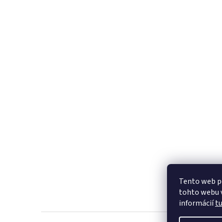
Tento web p
tohto webu v
informácií
t