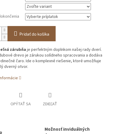
okončenia
Pridať do košíka
teľná zárubňa
je perfektným doplnkom našej rady dverí.
dubové drevo je zárukou solídneho spracovania a dodáva
edinečné čaro. Ide o komplexné riešenie, ktoré umožňuje
lý dverný otvor.
informácie
OPÝTAŤ SA
ZDIEĽAŤ
Možnosť inviduálných
up