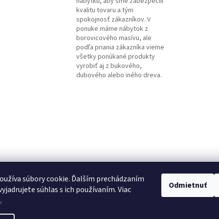
nábytku, aby sme zabezpečili
kvalitu tovaru a tým
spokojnosť zákazníkov. V
ponuke máme nábytok z
borovicového masívu, ale
podľa priania zákazníka vieme
všetky ponúkané produkty
vyrobiť aj z bukového,
dubového alebo iného dreva.
oužíva súbory cookie. Ďalším prechádzaním
Odmietnuť
yjadrujete súhlas s ich používaním. Viac
u
.