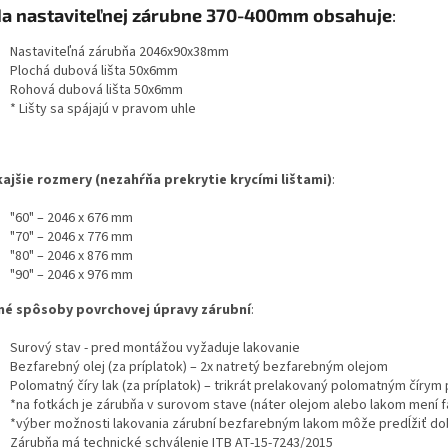
a nastaviteľnej zárubne 370-400mm obsahuje
:
Nastaviteľná zárubňa 2046x90x38mm
Plochá dubová lišta 50x6mm
Rohová dubová lišta 50x6mm
* Lišty sa spájajú v pravom uhle
ajšie rozmery (nezahŕňa prekrytie krycími lištami)
:
"60" – 2046 x 676 mm
"70" – 2046 x 776 mm
"80" – 2046 x 876 mm
"90" – 2046 x 976 mm
é spôsoby povrchovej úpravy zárubní
:
Surový stav - pred montážou vyžaduje lakovanie
Bezfarebný olej (za príplatok) – 2x natretý bezfarebným olejom
Polomatný číry lak (za príplatok) – trikrát prelakovaný polomatným čírym
*na fotkách je zárubňa v surovom stave (náter olejom alebo lakom mení f
*výber možnosti lakovania zárubní bezfarebným lakom môže predĺžiť do
Zárubňa má technické schválenie ITB AT-15-7243/2015