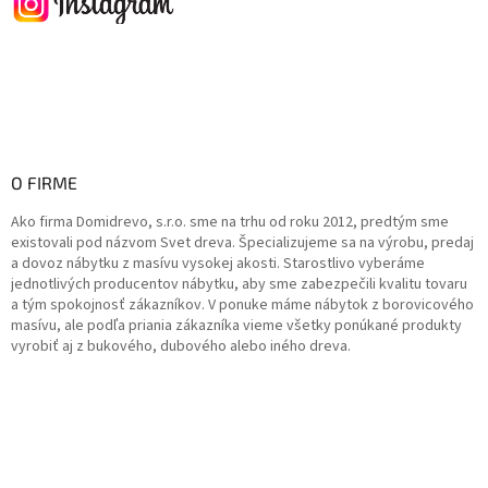
O FIRME
Ako firma Domidrevo, s.r.o. sme na trhu od roku 2012, predtým sme
existovali pod názvom Svet dreva. Špecializujeme sa na výrobu, predaj
a dovoz nábytku z masívu vysokej akosti. Starostlivo vyberáme
jednotlivých producentov nábytku, aby sme zabezpečili kvalitu tovaru
a tým spokojnosť zákazníkov. V ponuke máme nábytok z borovicového
masívu, ale podľa priania zákazníka vieme všetky ponúkané produkty
vyrobiť aj z bukového, dubového alebo iného dreva.