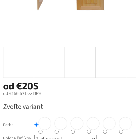
od
€205
od
€166,67
bez DPH
Jednotková
Zvoľte variant
cena:
Farba
Poloha šuflíkov