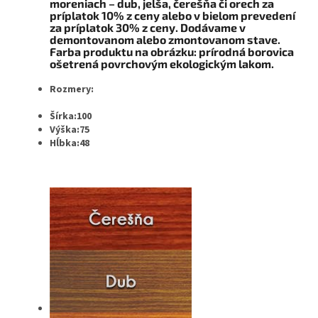
moreniach – dub, jelša, čerešňa či orech za
príplatok 10% z ceny alebo v bielom prevedení
za príplatok 30% z ceny. Dodávame v
demontovanom alebo zmontovanom stave.
Farba produktu na obrázku: prírodná borovica
ošetrená povrchovým ekologickým lakom.
Rozmery:
Šírka:100
Výška:75
Hĺbka:48