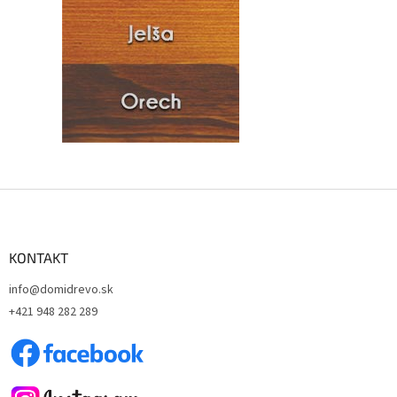
Z
á
p
ä
KONTAKT
t
info@domidrevo.sk
i
+421 948 282 289
e