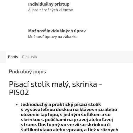
Individuálny prístup
Aj pre náročných klientov
Možnosť inviduálných úprav
Možnosť úpravy na zákazku
Popis
Diskusia
Podrobný popis
Písací stolík malý, skrinka -
PIS02
Jednoduchý a praktický písací stolík
s vysúvateľnou doskou na klávesnicu alebo
uloženie laptopu, s jedným šuflíkom a so
skrinkou s poličkami na pravej alebo ľavej
strane.
Dostupný vo verzii so skrinkou či
šuflíkmi vľavo alebo vpravo, a tiež v rôznych