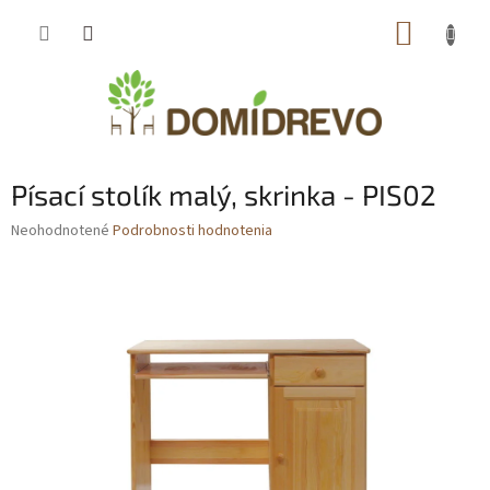
Prejsť
NÁKUP
na
obsah
KOŠÍK
Písací stolík malý, skrinka - PIS02
Priemerné
Neohodnotené
Podrobnosti hodnotenia
hodnotenie
produktu
je
0,0
z
5
hviezdičiek.