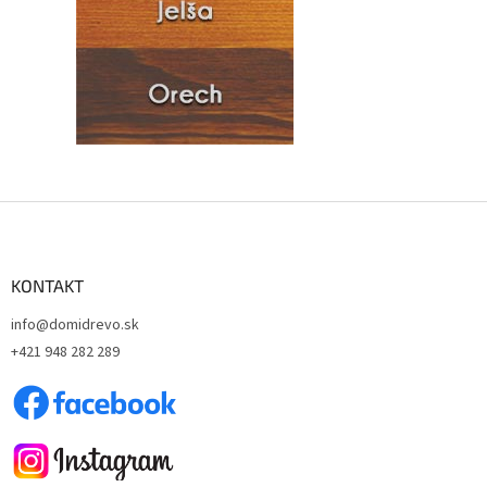
Z
á
p
ä
KONTAKT
t
info@domidrevo.sk
i
+421 948 282 289
e