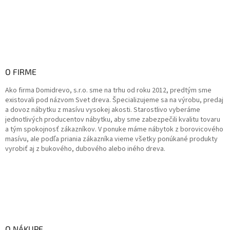
O FIRME
Ako firma Domidrevo, s.r.o. sme na trhu od roku 2012, predtým sme
existovali pod názvom Svet dreva. Špecializujeme sa na výrobu, predaj
a dovoz nábytku z masívu vysokej akosti. Starostlivo vyberáme
jednotlivých producentov nábytku, aby sme zabezpečili kvalitu tovaru
a tým spokojnosť zákazníkov. V ponuke máme nábytok z borovicového
masívu, ale podľa priania zákazníka vieme všetky ponúkané produkty
vyrobiť aj z bukového, dubového alebo iného dreva.
O NÁKUPE