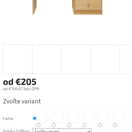
od
€205
od
€166,67
bez DPH
Jednotková
Zvoľte variant
cena:
Farba
Poloha šuflíkov