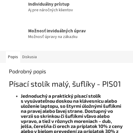
Individuálny prístup
Aj pre náročných klientov
Možnosť inviduálných úprav
Možnosť úpravy na zákazku
Popis
Diskusia
Podrobný popis
Písací stolík malý, šuflíky - PIS01
Jednoduchý a praktický písací stolík
s vysúvateľnou doskou na klávesnicu alebo
uloženie laptopu, so štyrmi úložnými šuflíkmi
na pravej alebo ľavej strane.
Dostupný vo
verzii so skrinkou či šuflíkmi vľavo alebo
vpravo, a tiež v rôznych moreniach – dub,
jelša, čerešňa či orech za príplatok 10% z ceny
alebo v bielom prevedení za príplatok 30% z