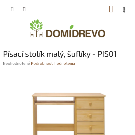
Prejsť
NÁKUP
na
obsah
KOŠÍK
Písací stolík malý, šuflíky - PIS01
Priemerné
Neohodnotené
Podrobnosti hodnotenia
hodnotenie
produktu
je
0,0
z
5
hviezdičiek.