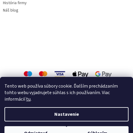
História firmy
Náš blog
Tento web používa súbory cookie. Ďalším prechádzaním
tohto webu vyjadrujete súhlas s ich používaním. Viac
informácií
tu
.
Vytvoril Shoptet
Nastavenie
Copyright 2026
Zárubne a interiérové dvere.
. Všetky práva