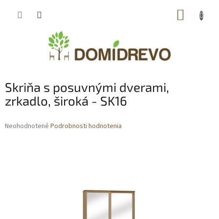
Prejsť
NÁKUP
na
obsah
KOŠÍK
Skriňa s posuvnými dverami,
zrkadlo, široká - SK16
Priemerné
Neohodnotené
Podrobnosti hodnotenia
hodnotenie
produktu
je
0,0
z
5
hviezdičiek.