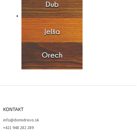
Z
á
p
ä
KONTAKT
t
info@domidrevo.sk
i
+421 948 282 289
e