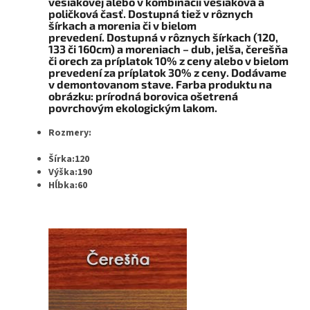
vešiakovej alebo v kombinácii vešiaková a
poličková časť. Dostupná tiež v rôznych
šírkach a morenia či v bielom
prevedení.
Dostupná v rôznych šírkach (
120,
133 či 160cm
) a moreniach – dub, jelša, čerešňa
či orech za príplatok 10% z ceny alebo v bielom
prevedení za príplatok 30% z ceny. Dodávame
v demontovanom stave. Farba produktu na
obrázku: prírodná borovica ošetrená
povrchovým ekologickým lakom.
Rozmery:
Šírka:120
Výška:190
Hĺbka:60