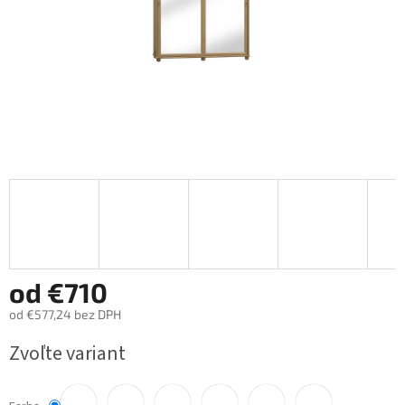
od
€710
od
€577,24
bez DPH
Jednotková
Zvoľte variant
cena: