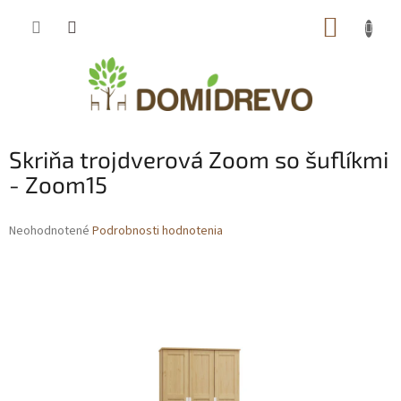
Prejsť
NÁKUP
na
obsah
KOŠÍK
Skriňa trojdverová Zoom so šuflíkmi
- Zoom15
Priemerné
Neohodnotené
Podrobnosti hodnotenia
hodnotenie
produktu
je
0,0
z
5
hviezdičiek.