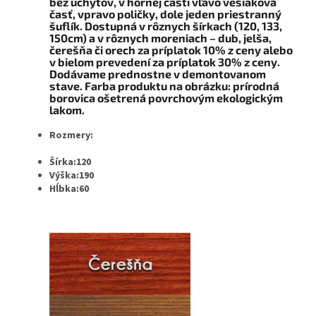
bez úchytov, v hornej časti vľavo vešiaková
časť, vpravo poličky, dole jeden priestranný
šuflík. Dostupná v rôznych šírkach (120, 133,
150cm) a v rôznych moreniach – dub, jelša,
čerešňa či orech za príplatok 10% z ceny alebo
v bielom prevedení za príplatok 30% z ceny.
Dodávame prednostne v demontovanom
stave. Farba produktu na obrázku: prírodná
borovica ošetrená povrchovým ekologickým
lakom.
Rozmery:
Šírka:120
Výška:190
Hĺbka:60