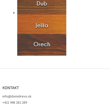
Z
á
p
ä
KONTAKT
t
info@domidrevo.sk
i
+421 948 282 289
e