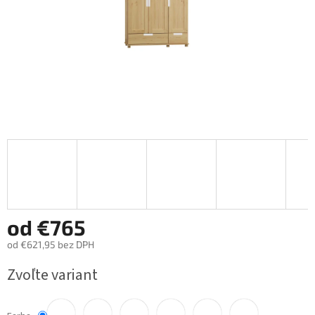
od
€765
od
€621,95
bez DPH
Jednotková
Zvoľte variant
cena: