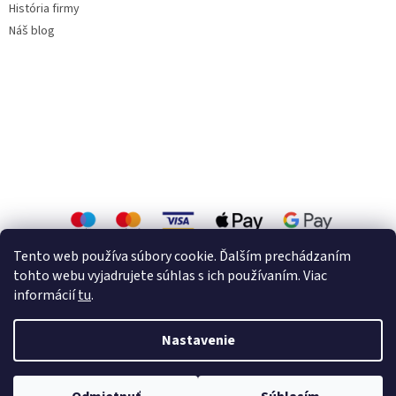
História firmy
Náš blog
Tento web používa súbory cookie. Ďalším prechádzaním
tohto webu vyjadrujete súhlas s ich používaním. Viac
informácií
tu
.
Vytvoril Shoptet
Nastavenie
Copyright 2026
Zárubne a interiérové dvere.
. Všetky práva