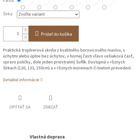
Farba
Šírka
Pridať do košíka
Praktická trojdverová skriňa z kvalitného borovicového masívu, s
úchytmi alebo úplne bez úchytov, v hornej časti vľavo vešiaková časť,
vpravo poličky, dole jeden priestranný šuflík. Dostupná v rôznych
šírkach (120, 133, 150cm) a v rôznych moreniach či bielom prevedení.
Detailné informácie
OPÝTAŤ SA
ZDIEĽAŤ
Vlastná doprava