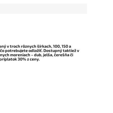
ný v troch rôznych šírkach, 100, 150 a
čo potrebujete odložiť. Dostupný taktiež v
nych moreniach – dub, jelša, čerešňa či
 príplatok 30% z ceny.