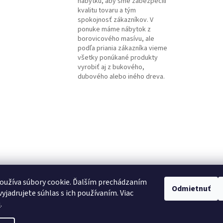
nábytku, aby sme zabezpečili
kvalitu tovaru a tým
spokojnosť zákazníkov. V
ponuke máme nábytok z
borovicového masívu, ale
podľa priania zákazníka vieme
všetky ponúkané produkty
vyrobiť aj z bukového,
dubového alebo iného dreva.
oužíva súbory cookie. Ďalším prechádzaním
Odmietnuť
yjadrujete súhlas s ich používaním. Viac
u
.