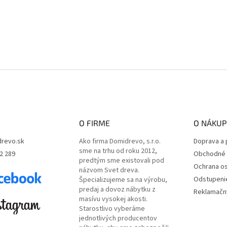
O FIRME
O NÁKUP
revo.sk
Ako firma Domidrevo, s.r.o.
Doprava a 
sme na trhu od roku 2012,
2 289
Obchodné 
predtým sme existovali pod
Ochrana o
názvom Svet dreva.
Odstupeni
Špecializujeme sa na výrobu,
predaj a dovoz nábytku z
Reklamačný
masívu vysokej akosti.
Starostlivo vyberáme
jednotlivých producentov