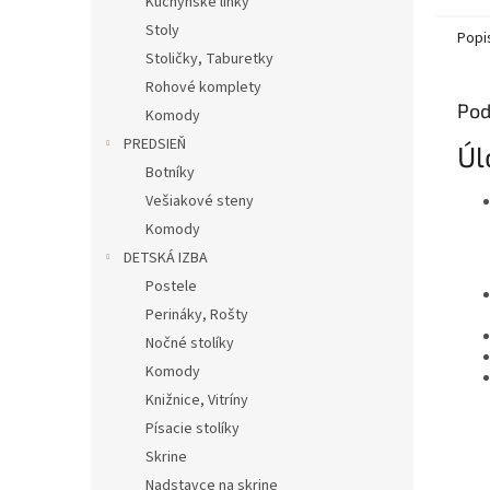
Kuchynské linky
Stoly
Popi
Stoličky, Taburetky
Rohové komplety
Pod
Komody
PREDSIEŇ
Úl
Botníky
Vešiakové steny
Komody
DETSKÁ IZBA
Postele
Perináky, Rošty
Nočné stolíky
Komody
Knižnice, Vitríny
Písacie stolíky
Skrine
Nadstavce na skrine