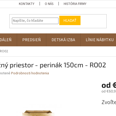
KONTAKTY
O NÁS
HISTÓRIA FIRMY
HĽADAŤ
DÁLEŇ
PREDSIEŇ
DETSKÁ IZBA
LÍNIE NÁBYTKU
- RO02
ný priestor - perinák 150cm - RO02
né
notené
Podrobnosti hodnotenia
nie
od
u
od
€60,9
Jednotk
Zvoľte
cena:
iek.