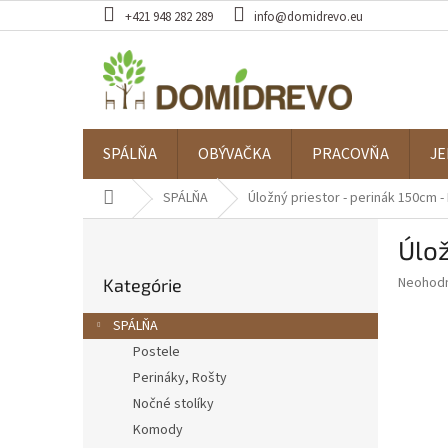
Prejsť
+421 948 282 289
info@domidrevo.eu
na
obsah
SPÁLŇA
OBÝVAČKA
PRACOVŇA
JE
Domov
SPÁLŇA
Úložný priestor - perinák 150cm 
B
Úlož
o
Preskočiť
č
Priemer
Neohod
Kategórie
kategórie
n
hodnote
ý
produkt
SPÁLŇA
p
je
Postele
0,0
a
z
Perináky, Rošty
n
5
e
Nočné stolíky
hviezdič
l
Komody