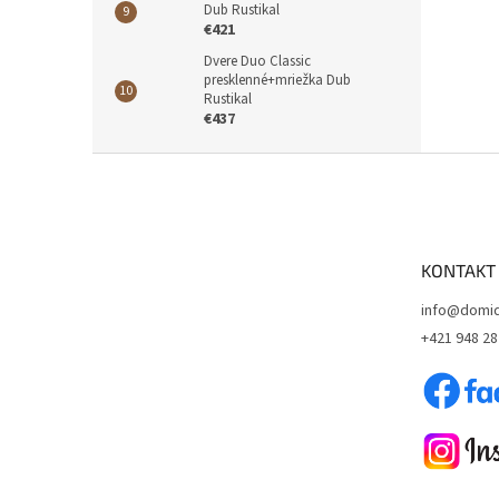
Dub Rustikal
€421
Dvere Duo Classic
presklenné+mriežka Dub
Rustikal
€437
Z
á
p
ä
t
KONTAKT
i
e
info@domid
+421 948 28