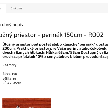
s
Diskusia
robný popis
ožný priestor - perinák 150cm - RO02
Úložný priestor pod posteľ alebo klasicky "perinák", dostup
200cm. Praktický priestor pre Vaše periny alebo čokoľvek, 
dvoch rôznych hĺbkach: Hĺbka :65cm/85cm
Dostupný v rôz
orech za príplatok 10% z ceny alebo v bielom prevedení za
Rozmery:
Šírka:150
Výška:19
Hĺbka :65/85