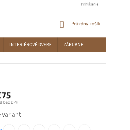
Prihlásenie
NÁKUPNÝ
Prázdny košík
KOŠÍK
INTERIÉROVÉ DVERE
ZÁRUBNE
€75
8
bez DPH
ová
 variant