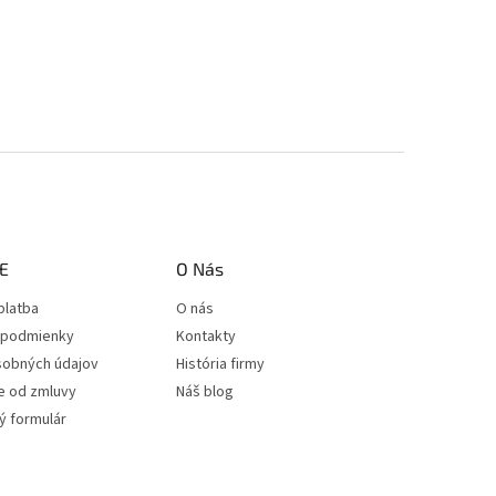
E
O Nás
platba
O nás
podmienky
Kontakty
sobných údajov
História firmy
e od zmluvy
Náš blog
 formulár