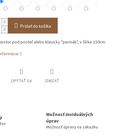
Pridať do košíka
iestor pod posteľ alebo klasicky "perinák", v šírke 150cm.
informácie
OPÝTAŤ SA
ZDIEĽAŤ
Možnosť inviduálných
up
úprav
ntov
Možnosť úpravy na zákazku