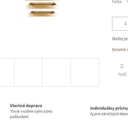
Farba
Úložný pr
Detailné 
TLAČ
Vlastná doprava
Individuálny príst
Tovar vozíme sami a bez
Aj pre náročných klie
poškodení