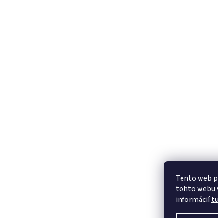
Tento web p
tohto webu v
informácií
t