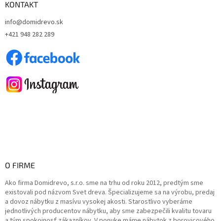
ä
KONTAKT
t
info@domidrevo.sk
i
+421 948 282 289
e
O FIRME
Ako firma Domidrevo, s.r.o. sme na trhu od roku 2012, predtým sme
existovali pod názvom Svet dreva. Špecializujeme sa na výrobu, predaj
a dovoz nábytku z masívu vysokej akosti. Starostlivo vyberáme
jednotlivých producentov nábytku, aby sme zabezpečili kvalitu tovaru
a tým spokojnosť zákazníkov. V ponuke máme nábytok z borovicového