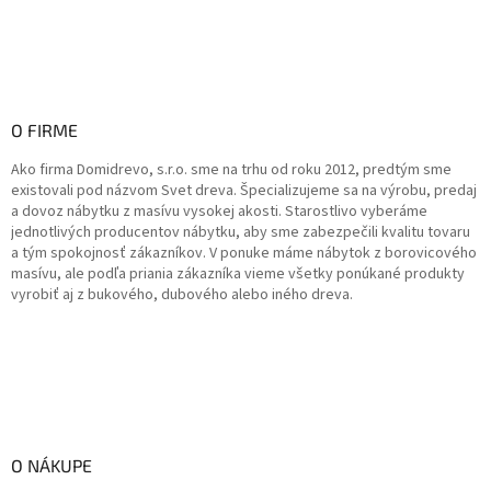
O FIRME
Ako firma Domidrevo, s.r.o. sme na trhu od roku 2012, predtým sme
existovali pod názvom Svet dreva. Špecializujeme sa na výrobu, predaj
a dovoz nábytku z masívu vysokej akosti. Starostlivo vyberáme
jednotlivých producentov nábytku, aby sme zabezpečili kvalitu tovaru
a tým spokojnosť zákazníkov. V ponuke máme nábytok z borovicového
masívu, ale podľa priania zákazníka vieme všetky ponúkané produkty
vyrobiť aj z bukového, dubového alebo iného dreva.
O NÁKUPE