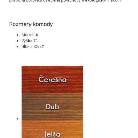
prírodná borovica ošetrená povrchovým ekologickým lakom.
Rozmery komody
Šírka:118
Výška:78
Hĺbka :42/47