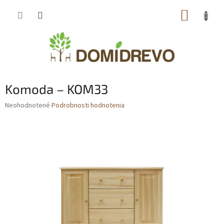
Prejsť
NÁKUP
na
obsah
KOŠÍK
Komoda – KOM33
Priemerné
Neohodnotené
Podrobnosti hodnotenia
hodnotenie
produktu
je
0,0
z
5
hviezdičiek.