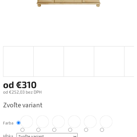
od
€310
od
€252,03
bez DPH
Jednotková
Zvoľte variant
cena:
Farba
Hĺbka