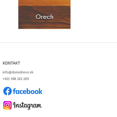
Z
á
p
ä
KONTAKT
t
info@domidrevo.sk
i
+421 948 282 289
e