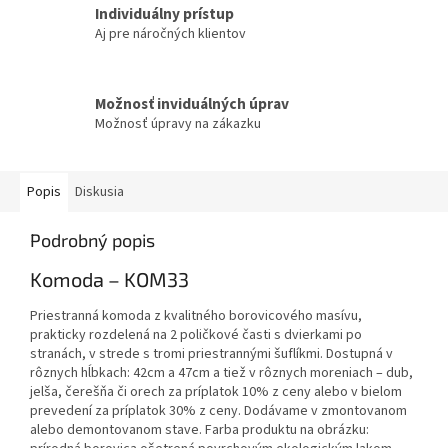
Individuálny prístup
Aj pre náročných klientov
Možnosť inviduálných úprav
Možnosť úpravy na zákazku
Popis
Diskusia
Podrobný popis
Komoda – KOM33
Priestranná komoda z kvalitného borovicového masívu,
prakticky rozdelená na 2 poličkové časti s dvierkami po
stranách, v strede s tromi priestrannými šuflíkmi. Dostupná v
rôznych hĺbkach: 42cm a 47cm a tiež v rôznych moreniach – dub,
jelša, čerešňa či orech za príplatok 10% z ceny alebo v bielom
prevedení za príplatok 30% z ceny. Dodávame v zmontovanom
alebo demontovanom stave. Farba produktu na obrázku: