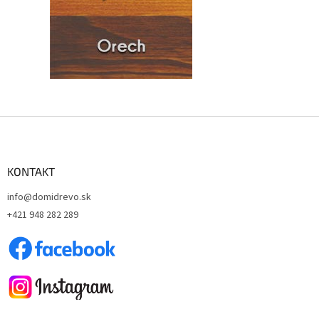
Z
á
p
ä
KONTAKT
t
info@domidrevo.sk
i
+421 948 282 289
e