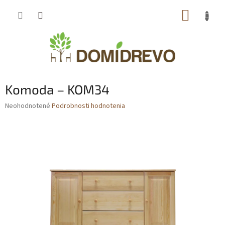
Prejsť
NÁKUP
na
obsah
KOŠÍK
Komoda – KOM34
Priemerné
Neohodnotené
Podrobnosti hodnotenia
hodnotenie
produktu
je
0,0
z
5
hviezdičiek.