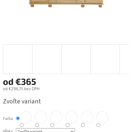
od
€365
od
€296,75
bez DPH
Jednotková
Zvoľte variant
cena:
Farba
Hĺbka