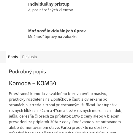
Individuálny prístup
Aj pre náročných klientov
Možnosť inviduálných úprav
Možnosť úpravy na zákazku
Popis
Diskusia
Podrobný popis
Komoda – KOM34
Priestranná komoda z kvalitného borovicového masívu,
prakticky rozdelená na 2 poličkové časti s dvierkami po
stranách, v strede s tromi priestrannými šuflíkmi. Dostupná v
rôznych hĺbkach: 42cm a 47cm a tiež v rôznych moreniach – dub,
jelša, čerešňa či orech za príplatok 10% z ceny alebo v bielom
prevedení za príplatok 30% z ceny. Dodávame v zmontovanom
alebo demontovanom stave. Farba produktu na obrázku: