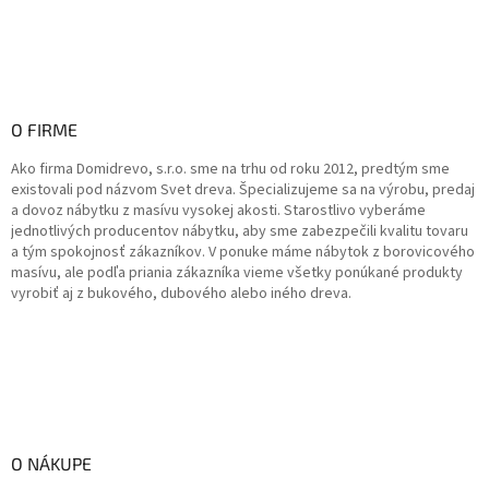
O FIRME
Ako firma Domidrevo, s.r.o. sme na trhu od roku 2012, predtým sme
existovali pod názvom Svet dreva. Špecializujeme sa na výrobu, predaj
a dovoz nábytku z masívu vysokej akosti. Starostlivo vyberáme
jednotlivých producentov nábytku, aby sme zabezpečili kvalitu tovaru
a tým spokojnosť zákazníkov. V ponuke máme nábytok z borovicového
masívu, ale podľa priania zákazníka vieme všetky ponúkané produkty
vyrobiť aj z bukového, dubového alebo iného dreva.
O NÁKUPE