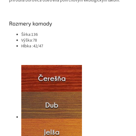
prírodná borovica ošetrená povrchovým ekologickým lakom.
Rozmery komody
Šírka:136
Výška:78
Hĺbka :42/47