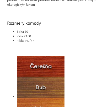
produktu na obrázku: prírodná borovica ošetrená povrchovým
ekologickým lakom.
Rozmery komody
Šírka:80
Výška:100
Hĺbka :42/47