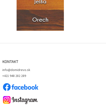
Z
á
p
ä
KONTAKT
t
info@domidrevo.sk
i
+421 948 282 289
e