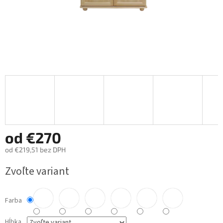
od
€270
od
€219,51
bez DPH
Jednotková
Zvoľte variant
cena:
Farba
Hĺbka