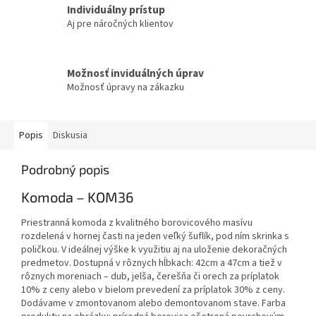
Individuálny prístup
Aj pre náročných klientov
Možnosť inviduálných úprav
Možnosť úpravy na zákazku
Popis
Diskusia
Podrobný popis
Komoda – KOM36
Priestranná komoda z kvalitného borovicového masívu
rozdelená v hornej časti na jeden veľký šuflík, pod ním skrinka s
poličkou. V ideálnej výške k využitiu aj na uloženie dekoračných
predmetov. Dostupná v rôznych hĺbkach: 42cm a 47cm a tiež v
rôznych moreniach – dub, jelša, čerešňa či orech za príplatok
10% z ceny alebo v bielom prevedení za príplatok 30% z ceny.
Dodávame v zmontovanom alebo demontovanom stave. Farba