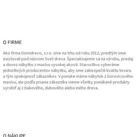
O FIRME
Ako firma Domidrevo, s.r.o. sme na trhu od roku 2012, predtým sme
existovali pod názvom Svet dreva. Špecializujeme sa na výrobu, predaj
a dovoz nábytku z masívu vysokej akosti. Starostlivo vyberáme
jednotlivých producentov nábytku, aby sme zabezpečili kvalitu tovaru
a tým spokojnosť zákazníkov. V ponuke máme nábytok z borovicového
masívu, ale podľa priania zákazníka vieme všetky ponúkané produkty
vyrobiť aj z bukového, dubového alebo iného dreva.
O NÁKUPE