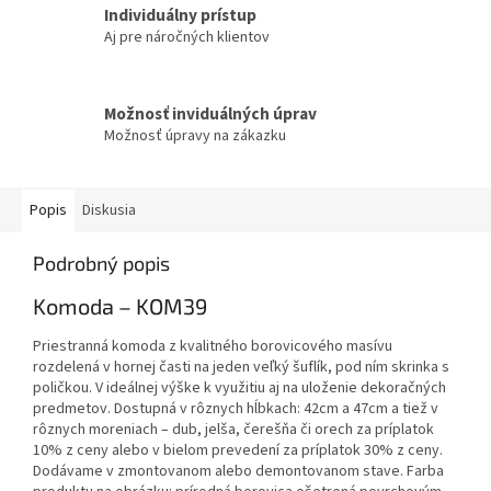
Individuálny prístup
Aj pre náročných klientov
Možnosť inviduálných úprav
Možnosť úpravy na zákazku
Popis
Diskusia
Podrobný popis
Komoda – KOM39
Priestranná komoda z kvalitného borovicového masívu
rozdelená v hornej časti na jeden veľký šuflík, pod ním skrinka s
poličkou. V ideálnej výške k využitiu aj na uloženie dekoračných
predmetov. Dostupná v rôznych hĺbkach: 42cm a 47cm a tiež v
rôznych moreniach – dub, jelša, čerešňa či orech za príplatok
10% z ceny alebo v bielom prevedení za príplatok 30% z ceny.
Dodávame v zmontovanom alebo demontovanom stave. Farba