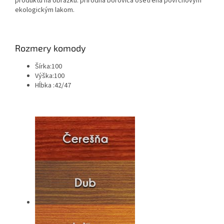
produktu na obrázku: prírodná borovica ošetrená povrchovým
ekologickým lakom.
Rozmery komody
Šírka:100
Výška:100
Hĺbka :42/47