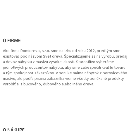
O FIRME
Ako firma Domidrevo, s.r.o. sme na trhu od roku 2012, predtým sme
existovali pod názvom Svet dreva. Špecializujeme sa na výrobu, predaj
a dovoz nábytku z masívu vysokej akosti. Starostlivo vyberáme
jednotlivých producentov nábytku, aby sme zabezpečili kvalitu tovaru
a tým spokojnosť zákazníkov. V ponuke máme nábytok z borovicového
masívu, ale podľa priania zákazníka vieme všetky ponúkané produkty
vyrobiť aj z bukového, dubového alebo iného dreva.
O NÁKUPE