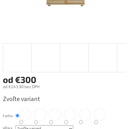
od
€300
od
€243,90
bez DPH
Jednotková
Zvoľte variant
cena:
Farba
Hĺbka