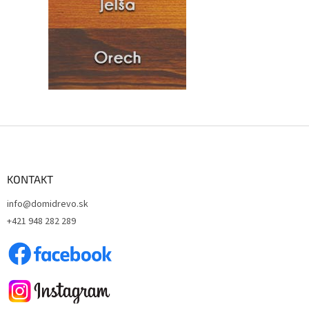
Z
á
p
ä
KONTAKT
t
info@domidrevo.sk
i
+421 948 282 289
e