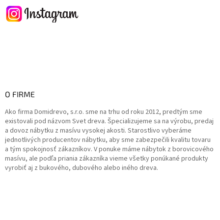
O FIRME
Ako firma Domidrevo, s.r.o. sme na trhu od roku 2012, predtým sme
existovali pod názvom Svet dreva. Špecializujeme sa na výrobu, predaj
a dovoz nábytku z masívu vysokej akosti. Starostlivo vyberáme
jednotlivých producentov nábytku, aby sme zabezpečili kvalitu tovaru
a tým spokojnosť zákazníkov. V ponuke máme nábytok z borovicového
masívu, ale podľa priania zákazníka vieme všetky ponúkané produkty
vyrobiť aj z bukového, dubového alebo iného dreva.