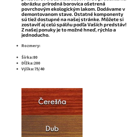
obrázku: prírodná borovica ošetrená
povrchovým ekologickým lakom. Dodávame v
demontovanom stave. Ostatné komponenty
sú tiež dostupné na našej stránke. Môžete si
zostaviť aj celú spálňu podľa Vaších predstáv!
Z našej ponuky je to možné hneď, rýchlo a
jednoducho.
Rozmery:
Šírka:80
Dĺžka
:200
Výška:75/40