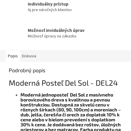
Individuálny prístup
Aj pre náročných klientov
Možnosť inviduálných úprav
Možnosť úpravy na zákazku
Popis
Diskusia
Podrobný popis
Moderná Posteľ Del Sol - DEL24
Moderná
jednoposteľ Del Sol z masívneho
borovicového dreva s kvalitnou a pevnou
konštrukciou.
Dostupná za skvelú cenu v
rôznych šírkach (80, 90, 100cm) a moreniach
–
dub, jelša, čerešňa či orech za doplatok 10% k
cene alebo v bielom prevedení s doplatkom
30% k cene. Je dodávaná bez roštov, úložných
priestorov a bez matracov. Farba produktu na