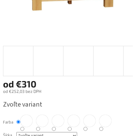
od
€310
od
€252,03
bez DPH
Jednotková
Zvoľte variant
cena:
Farba
Šírka