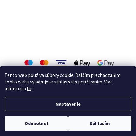
Tento web používa súbory cookie. Ďalším prechádzaním
tohto webu vyjadrujete súhlas s ich používaním. Viac
informácií
tu
.
Vytvoril Shoptet
Nastavenie
Copyright 2026
Zárubne a interiérové dvere.
. Všetky práva
Odmietnuť
Súhlasím
vyhradené.