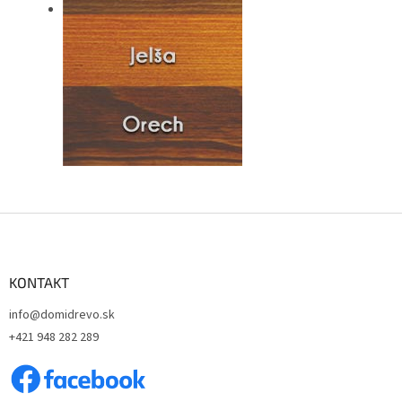
Z
á
p
ä
KONTAKT
t
info@domidrevo.sk
i
+421 948 282 289
e