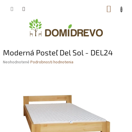
Prejsť
NÁKUP
na
obsah
KOŠÍK
Moderná Posteľ Del Sol - DEL24
Priemerné
Neohodnotené
Podrobnosti hodnotenia
hodnotenie
produktu
je
0,0
z
5
hviezdičiek.