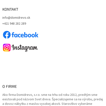
p
ä
KONTAKT
t
info@domidrevo.sk
i
+421 948 282 289
e
O FIRME
Ako firma Domidrevo, s.r.o. sme na trhu od roku 2012, predtým sme
existovali pod názvom Svet dreva. Špecializujeme sa na výrobu, predaj
a dovoz nábytku z masívu vysokej akosti. Starostlivo vyberáme