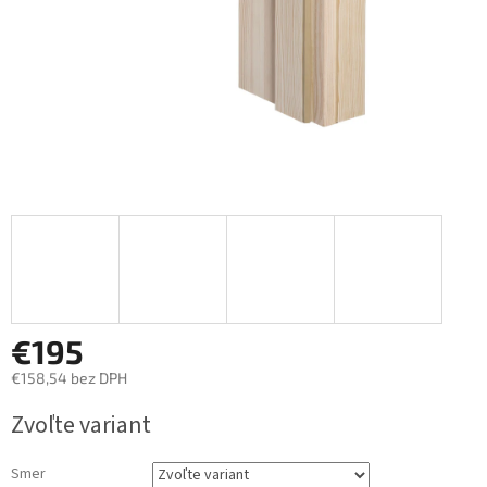
€195
€158,54
bez DPH
Jednotková
Zvoľte variant
cena:
Smer