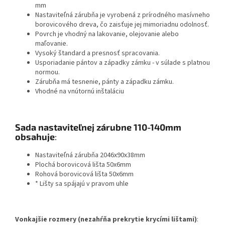
mm
Nastaviteľná zárubňa je vyrobená z prírodného masívneho
borovicového dreva, čo zaisťuje jej mimoriadnu odolnosť.
Povrch je vhodný na lakovanie, olejovanie alebo
maľovanie.
Vysoký štandard a presnosť spracovania.
Usporiadanie pántov a západky zámku - v súlade s platnou
normou.
Zárubňa má tesnenie, pánty a západku zámku.
Vhodné na vnútornú inštaláciu
Sada nastaviteľnej zárubne 110-140mm
obsahuje
:
Nastaviteľná zárubňa 2046x90x38mm
Plochá borovicová lišta 50x6mm
Rohová borovicová lišta 50x6mm
* Lišty sa spájajú v pravom uhle
Vonkajšie rozmery (nezahŕňa prekrytie krycími lištami)
: