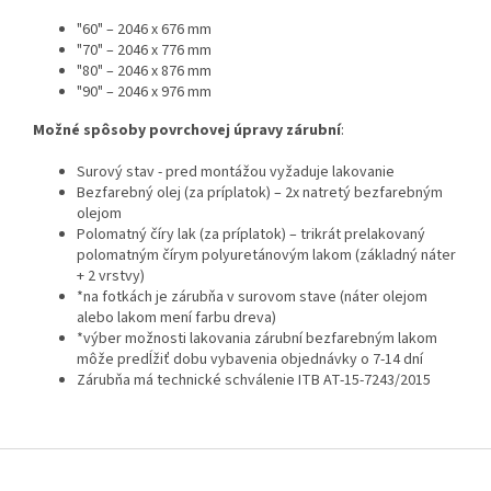
"60" – 2046 x 676 mm
"70" – 2046 x 776 mm
"80" – 2046 x 876 mm
"90" – 2046 x 976 mm
Možné spôsoby povrchovej úpravy zárubní
:
Surový stav - pred montážou vyžaduje lakovanie
Bezfarebný olej (za príplatok) – 2x natretý bezfarebným
olejom
Polomatný číry lak (za príplatok) – trikrát prelakovaný
polomatným čírym polyuretánovým lakom (základný náter
+ 2 vrstvy)
*na fotkách je zárubňa v surovom stave (náter olejom
alebo lakom mení farbu dreva)
*výber možnosti lakovania zárubní bezfarebným lakom
môže predĺžiť dobu vybavenia objednávky o 7-14 dní
Zárubňa má technické schválenie ITB AT-15-7243/2015
Z
á