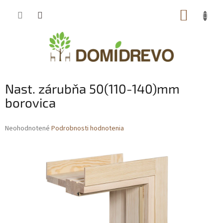
Prejsť
NÁKUP
na
obsah
KOŠÍK
Nast. zárubňa 50(110-140)mm
borovica
Priemerné
Neohodnotené
Podrobnosti hodnotenia
hodnotenie
produktu
je
0,0
z
5
hviezdičiek.