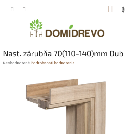
Prejsť
NÁKUP
na
obsah
KOŠÍK
Nast. zárubňa 70(110-140)mm Dub
Priemerné
Neohodnotené
Podrobnosti hodnotenia
hodnotenie
produktu
je
0,0
z
5
hviezdičiek.