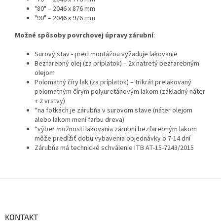
"80" – 2046 x 876 mm
"90" – 2046 x 976 mm
Možné spôsoby povrchovej úpravy zárubní
:
Surový stav - pred montážou vyžaduje lakovanie
Bezfarebný olej (za príplatok) – 2x natretý bezfarebným
olejom
Polomatný číry lak (za príplatok) – trikrát prelakovaný
polomatným čírym polyuretánovým lakom (základný náter
+ 2 vrstvy)
*na fotkách je zárubňa v surovom stave (náter olejom
alebo lakom mení farbu dreva)
*výber možnosti lakovania zárubní bezfarebným lakom
môže predĺžiť dobu vybavenia objednávky o 7-14 dní
Zárubňa má technické schválenie ITB AT-15-7243/2015
Z
á
p
ä
KONTAKT