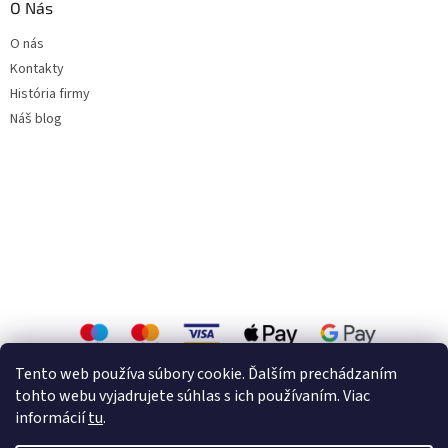
O Nás
O nás
Kontakty
História firmy
Náš blog
Tento web používa súbory cookie. Ďalším prechádzaním
tohto webu vyjadrujete súhlas s ich používaním. Viac
informácií
tu
.