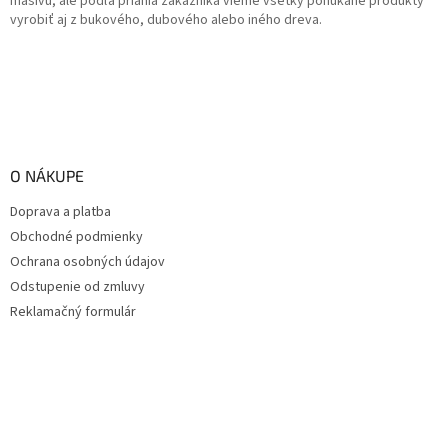
masívu, ale podľa priania zákazníka vieme všetky ponúkané produkty
vyrobiť aj z bukového, dubového alebo iného dreva.
O NÁKUPE
Doprava a platba
Obchodné podmienky
Ochrana osobných údajov
Odstupenie od zmluvy
Reklamačný formulár