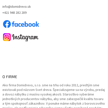
t
info@domidrevo.sk
i
+421 948 282 289
e
O FIRME
Ako firma Domidrevo, s.r.o. sme na trhu od roku 2012, predtým sme
existovali pod názvom Svet dreva. Špecializujeme sa na výrobu, predaj
a dovoz nábytku z masívu vysokej akosti. Starostlivo vyberáme
jednotlivých producentov nábytku, aby sme zabezpečili kvalitu tovaru
a tým spokojnosť zákazníkov. V ponuke máme nábytok z borovicového