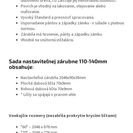
dubového dreva, čo zaisťuje jej mimoriadnu odolnosť.
Povrch je vhodný na lakovanie, olejovanie alebo
maľovanie.
Vysoký štandard a presnosť spracovania.
Usporiadanie pántov a západky zámku - v súlade s platnou
normou.
Zárubňa má tesnenie, pánty a západku zámku.
Vhodné na vnútornú inštaláciu
Sada nastaviteľnej zárubne 110-140mm
obsahuje
:
Nastaviteľná zárubňa 2046x90x38mm
Plochá dubová lišta 70x9mm
Rohová dubová lišta 70x9mm
* Lišty sa spájajú v pravom uhle
Vonkajšie rozmery (nezahŕňa prekrytie krycími lištami)
:
"60" – 2046 x 676 mm
"70" – 2046 x 776 mm