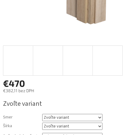
€470
€382,11
bez DPH
Jednotková
Zvoľte variant
cena:
Smer
Šírka